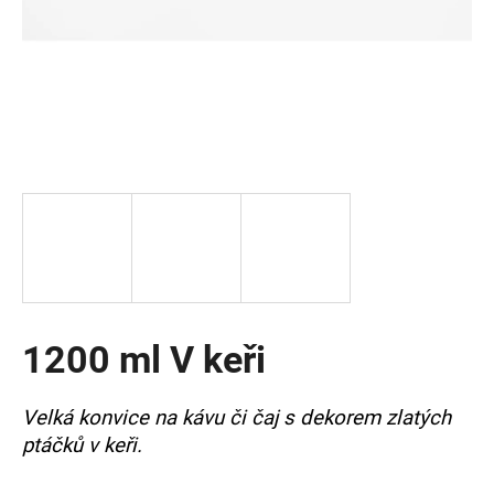
a
j
í
t
?
HLEDAT
1200 ml V keři
D
o
p
Velká konvice na kávu či čaj s dekorem zlatých
o
ptáčků v keři.
r
u