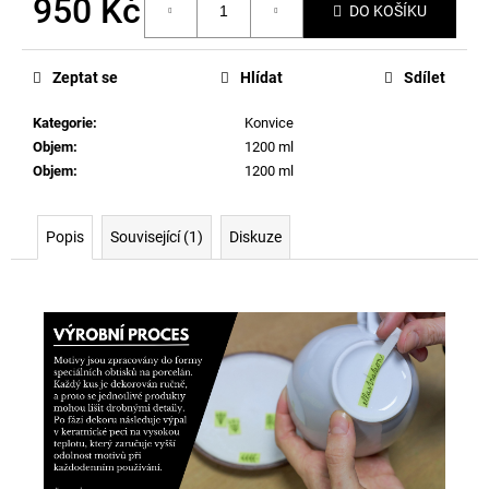
950 Kč
DO KOŠÍKU
Měrná
cena:
Zeptat se
Hlídat
Sdílet
Kategorie
:
Konvice
Objem
:
1200 ml
Objem
:
1200 ml
Popis
Související (1)
Diskuze