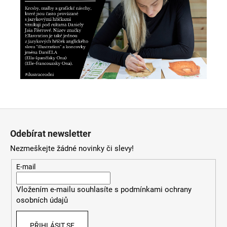
Z
á
Odebírat newsletter
p
Nezmeškejte žádné novinky či slevy!
a
t
E-mail
í
Vložením e-mailu souhlasíte s
podmínkami ochrany
osobních údajů
PŘIHLÁSIT SE