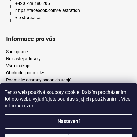
+420 728 480 205
https://facebook.com/ellastration
ellastrationcz
Informace pro vás
Spolupráce
Nejčastější dotazy
Vše o nákupu
Obchodní podmínky
Podmínky ochrany osobních údajů
Tento web používá soubory cookie. Dalším procházením
tohoto webu vyjadřujete souhlas s jejich používáním.. Více
facebook.com/ellastration
instagram.com/ellastrationcz
informací
zde
.
Nastavení
Vytvořil Shoptet
Copyright 2026
Ellastration
. Všechna práva vyhrazena.
Upravit