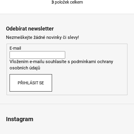
3
položek celkem
O
v
Z
l
á
á
Odebírat newsletter
d
p
a
Nezmeškejte žádné novinky či slevy!
a
c
t
E-mail
í
í
p
Vložením e-mailu souhlasíte s
podmínkami ochrany
r
osobních údajů
v
k
PŘIHLÁSIT SE
y
v
ý
p
i
s
Instagram
u