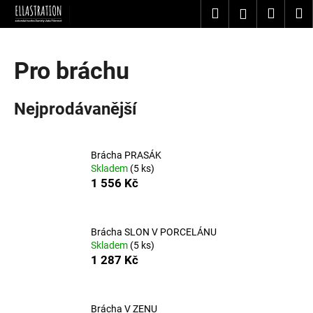
K
Přejít
Hledat
Nákup
M
Přihlášení
na
o
obsah
Zpět
Zpět
košík
š
í
Pro bráchu
C
k
o
Nejprodávanější
p
o
t
Brácha PRASÁK
ř
Skladem
(5 ks)
e
1 556 Kč
b
u
Brácha SLON V PORCELÁNU
j
Skladem
(5 ks)
e
1 287 Kč
t
e
n
Brácha V ZENU