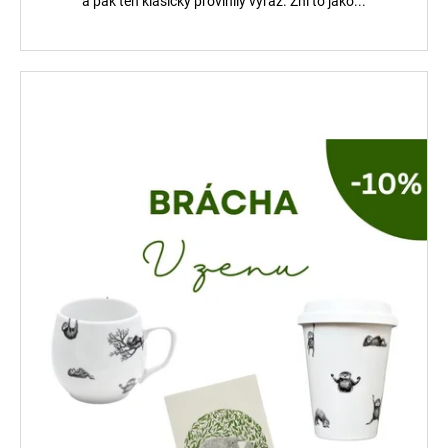
a pak ten klasický provinilý výraz. Zní to jako...