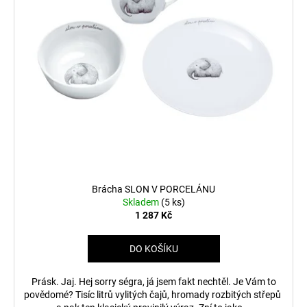
Brácha SLON V PORCELÁNU
Skladem
(5 ks)
1 287 Kč
DO KOŠÍKU
Prásk. Jaj. Hej sorry ségra, já jsem fakt nechtěl. Je Vám to
povědomé? Tisíc litrů vylitých čajů, hromady rozbitých střepů