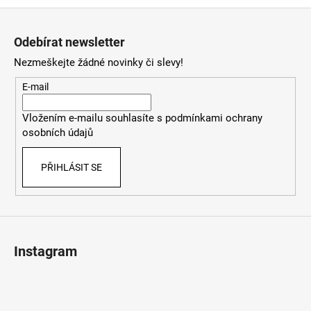
o
d
Z
v
a
á
á
c
Odebírat newsletter
n
p
í
í
Nezmeškejte žádné novinky či slevy!
p
a
r
t
E-mail
v
í
k
Vložením e-mailu souhlasíte s
podmínkami ochrany
y
osobních údajů
v
ý
PŘIHLÁSIT SE
p
i
s
u
Instagram