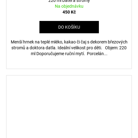
220 ml Datel a stromy
Na objednávku
450 Kč
DO KOŠÍKU
Menší hrnek na teplé mléko, kakao či čaj s dekorem březových
stromů a doktora datla. Ideální velikost pro děti. Objem: 220
ml Doporučujeme ruční mytí. Porcelán...