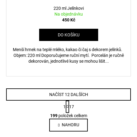
220 ml Jelínkovi
Na objednávku
450 Kč
DO KOŠÍKU
Menší hrnek na teplé mléko, kakao či čaj s dekorem jelínků.
Objem: 220 ml Doporučujeme ruční mytí. Porcelán je ručně
dekorován, jednotlivé kusy se mohou lišit...
NAČÍST 12 DALŠÍCH
S
1
17
t
O
r
199
položek celkem
v
á
NAHORU
l
n
k
á