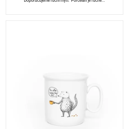
Doporučujeme ruční mytí. Porcelán je ručně...