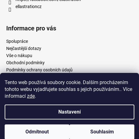
ellastrationcz
Informace pro vás
Spolupráce
Nejčastější dotazy
Vše o nákupu
Obchodní podmínky
Podmínky ochrany osobních údajů
Tento web používá soubory cookie. Dalším procházením
tohoto webu vyjadřujete souhlas s jejich používáním.. Více
facebook.com/ellastration
instagram.com/ellastrationcz
informací
zde
.
Nastavení
Vytvořil Shoptet
Copyright 2026
Ellastration
. Všechna práva vyhrazena.
Upravit
Odmítnout
Souhlasím
nastavení cookies