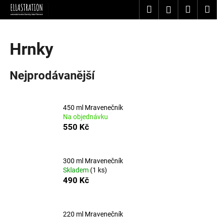
K
Přejít
Hledat
Nákup
M
Přihlášení
na
o
obsah
Zpět
Zpět
košík
š
í
Hrnky
C
k
o
Nejprodávanější
p
o
t
450 ml Mravenečník
ř
Na objednávku
e
550 Kč
b
u
300 ml Mravenečník
j
Skladem
(1 ks)
e
490 Kč
t
e
n
220 ml Mravenečník