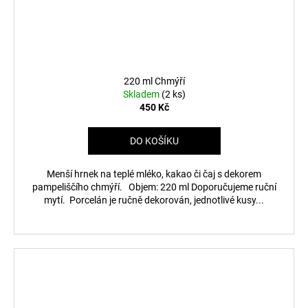
220 ml Chmýří
Skladem
(2 ks)
450 Kč
DO KOŠÍKU
Menší hrnek na teplé mléko, kakao či čaj s dekorem
pampeliščího chmýří. Objem: 220 ml Doporučujeme ruční
mytí. Porcelán je ručně dekorován, jednotlivé kusy...