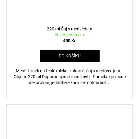
220 ml Čaj s medvědem
Na objednávku
450 Kč
DO KOŠÍKU
Menší hrnek na teplé mléko, kakao či čaj s med(věd)em.
Objem: 220 ml Doporučujeme ruční mytí. Porcelán je ručně
dekorován, jednotlivé kusy se mohou lišit...