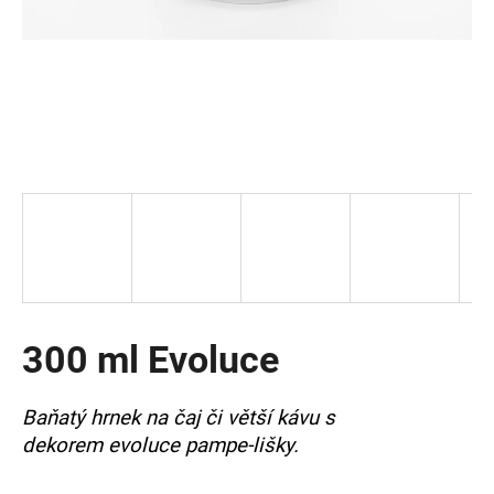
a
j
í
t
?
HLEDAT
300 ml Evoluce
D
o
p
Baňatý hrnek na čaj či větší kávu s
o
dekorem evoluce pampe-lišky.
r
u