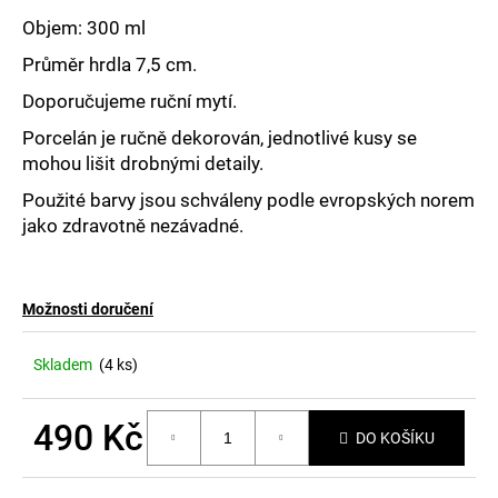
č
u
Objem: 300 ml
j
Průměr hrdla 7,5 cm.
e
m
Doporučujeme ruční mytí.
e
Porcelán je ručně dekorován, jednotlivé kusy se
mohou lišit drobnými detaily.
Použité barvy jsou schváleny podle evropských norem
jako zdravotně nezávadné.
Možnosti doručení
Skladem
(4 ks)
490 Kč
DO KOŠÍKU
Měrná
cena: