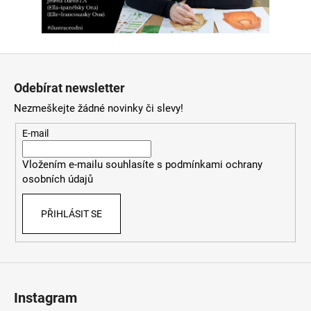
Z
á
Odebírat newsletter
p
Nezmeškejte žádné novinky či slevy!
a
t
E-mail
í
Vložením e-mailu souhlasíte s
podmínkami ochrany
osobních údajů
PŘIHLÁSIT SE
Instagram