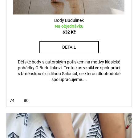
Body Budulínek
Na objednávku
632 Kč
DETAIL
Dětské body s autorským potiskem na motivy klasické
pohádky O Budulínkovi. Tento kus vznikl ve spolupráci
s brněnskou šicí dílnou Salonč4, se kterou dlouhodobě
spolupracujeme....
74
80