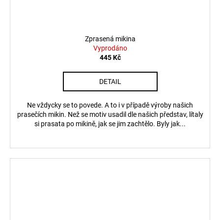
Zprasená mikina
Vyprodáno
445 Kč
DETAIL
Ne vždycky se to povede. A to i v případě výroby našich
prasečích mikin. Než se motiv usadil dle našich představ, lítaly
si prasata po mikině, jak se jim zachtělo. Byly jak...