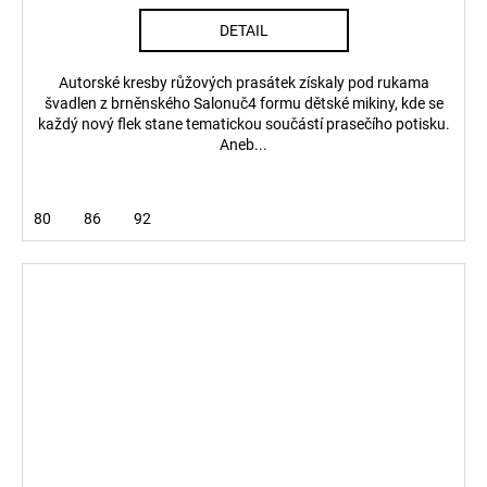
DETAIL
Autorské kresby růžových prasátek získaly pod rukama
švadlen z brněnského Salonuč4 formu dětské mikiny, kde se
každý nový flek stane tematickou součástí prasečího potisku.
Aneb...
80
86
92