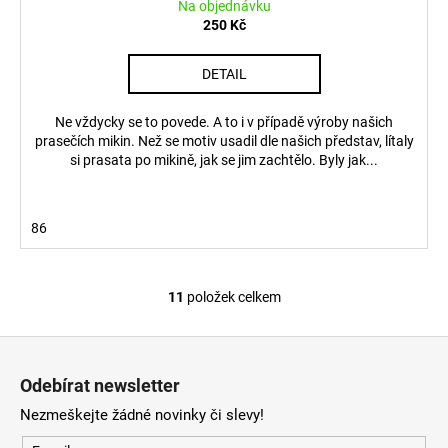
Na objednávku
250 Kč
DETAIL
Ne vždycky se to povede. A to i v případě výroby našich
prasečích mikin. Než se motiv usadil dle našich představ, lítaly
si prasata po mikině, jak se jim zachtělo. Byly jak...
86
11
položek celkem
O
v
Z
l
á
á
Odebírat newsletter
d
p
a
Nezmeškejte žádné novinky či slevy!
a
c