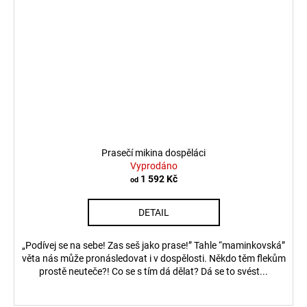
Prasečí mikina dospěláci
Vyprodáno
1 592 Kč
od
DETAIL
„Podívej se na sebe! Zas seš jako prase!” Tahle “maminkovská”
věta nás může pronásledovat i v dospělosti. Někdo těm flekům
prostě neuteče?! Co se s tím dá dělat? Dá se to svést...