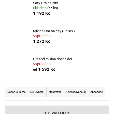
Šaty Hra na city
a
Skladem
(>5 ks)
j
1 192 Kč
í
t
Mikina Hra na city (unisex)
?
Vyprodáno
1 272 Kč
HLEDAT
Prasečí mikina dospěláci
Vyprodáno
1 592 Kč
od
D
Ř
o
p
a
Doporučujeme
Nejlevnější
Nejdražší
Nejprodávanější
Abecedně
o
z
r
e
u
n
OTEVŘÍT FILTR