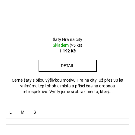
Šaty Hra na city
Skladem
(>5 ks)
1 192 Kč
DETAIL
Černé šaty s bílou výšivkou motivu Hra na city. Už přes 30 let
vnímáme tep tohohle místa a přišel čas na drobnou
retrospektivu. Vyšily jsme si obraz města, který...
L
M
S