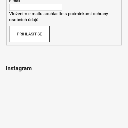
t
E-mail
í
í
p
Vložením e-mailu souhlasíte s
podmínkami ochrany
r
osobních údajů
v
k
PŘIHLÁSIT SE
y
v
ý
p
i
s
Instagram
u