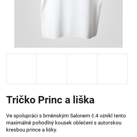
a
j
í
t
?
HLEDAT
Tričko Princ a liška
D
o
p
Ve spolupráci s brněnským Salonem č.4 vznikl tento
o
maximálně pohodlný kousek oblečení s autorskou
r
kresbou prince a lišky.
u