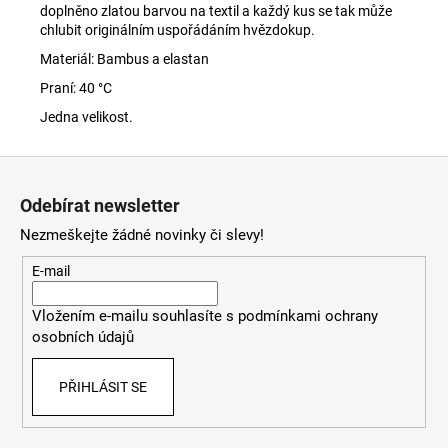
doplněno zlatou barvou na textil a každý kus se tak může
chlubit originálním uspořádáním hvězdokup.
Materiál: Bambus a elastan
Praní:
40 °C
Jedna velikost.
Z
á
Odebírat newsletter
p
Nezmeškejte žádné novinky či slevy!
a
t
E-mail
í
Vložením e-mailu souhlasíte s
podmínkami ochrany
osobních údajů
PŘIHLÁSIT SE