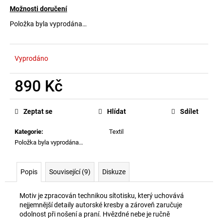
č
Možnosti doručení
u
j
Položka byla vyprodána…
e
m
e
Vyprodáno
890 Kč
Měrná
cena:
Zeptat se
Hlídat
Sdílet
Kategorie
:
Textil
Položka byla vyprodána…
Popis
Související (9)
Diskuze
Motiv je zpracován technikou sítotisku, který uchovává
nejjemnější detaily autorské kresby a zároveň zaručuje
odolnost při nošení a praní. Hvězdné nebe je ručně