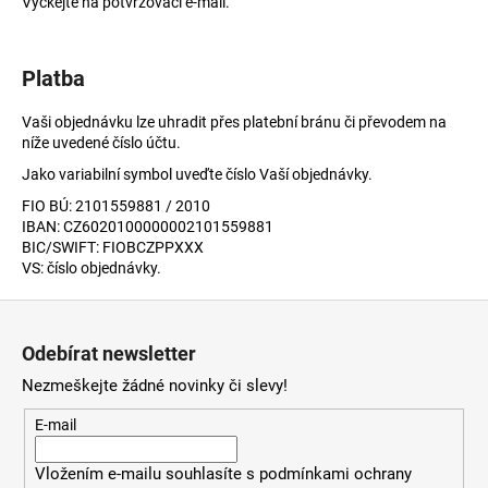
č
Vyčkejte na potvrzovací e-mail.
u
j
e
Platba
m
e
Vaši objednávku lze uhradit přes platební bránu či převodem na
níže uvedené číslo účtu.
Jako variabilní symbol uveďte číslo Vaší objednávky.
FIO BÚ: 2101559881 / 2010
IBAN: CZ6020100000002101559881
BIC/SWIFT: FIOBCZPPXXX
VS: číslo objednávky.
Z
á
Odebírat newsletter
p
Nezmeškejte žádné novinky či slevy!
a
t
E-mail
í
Vložením e-mailu souhlasíte s
podmínkami ochrany