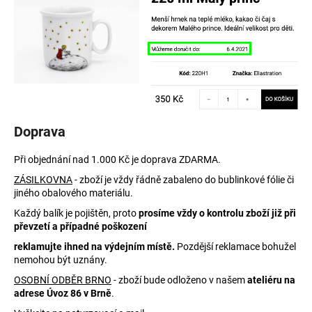
a
j
í
t
?
Doprava
Při objednání nad 1.000 Kč je doprava ZDARMA.
HLEDAT
ZÁSILKOVNA
- zboží je vždy řádně zabaleno do bublinkové fólie či
jiného obalového materiálu.
Každý balík je pojištěn, proto
prosíme vždy o kontrolu zboží již při
D
převzetí a případné poškození
o
reklamujte ihned na výdejním místě.
Pozdější reklamace bohužel
p
nemohou být uznány.
o
OSOBNÍ ODBĚR BRNO
- zboží bude odloženo v našem
ateliéru na
r
adrese Úvoz 86 v Brně
.
u