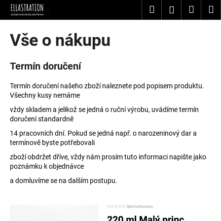
K
Přejít
Hledat
Nákup
M
Přihlášení
na
o
obsah
Zpět
Zpět
košík
š
Vše o nákupu
í
C
k
Termín doručení
o
p
Termín doručení našeho zboží naleznete pod popisem produktu.
o
Všechny kusy nemáme
t
vždy skladem a jelikož se jedná o ruční výrobu, uvádíme termín
ř
doručení standardně
e
14 pracovních dní. Pokud se jedná např. o narozeninový dar a
b
termínově byste potřebovali
u
zboží obdržet dříve, vždy nám prosím tuto informaci napište jako
poznámku k objednávce
j
e
a domluvíme se na dalším postupu.
t
e
n