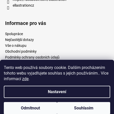
ellastrationcz
Informace pro vás
Spolupráce
Nejčastější dotazy
Vše o nákupu
Obchodní podmínky
Podmínky ochrany osobních údajů
Tento web používá soubory cookie. Dalším procházením
tohoto webu vyjadřujete souhlas s jejich používáním.. Více
facebook.com/ellastration
instagram.com/ellastrationcz
informací
zde
.
Nastavení
Vytvořil Shoptet
Copyright 2026
Ellastration
. Všechna práva vyhrazena.
Upravit
Odmítnout
Souhlasím
nastavení cookies