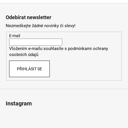
o
d
Z
v
a
á
á
c
Odebírat newsletter
n
p
í
í
Nezmeškejte žádné novinky či slevy!
p
a
r
t
E-mail
v
í
k
Vložením e-mailu souhlasíte s
podmínkami ochrany
y
osobních údajů
v
ý
PŘIHLÁSIT SE
p
i
s
u
Instagram