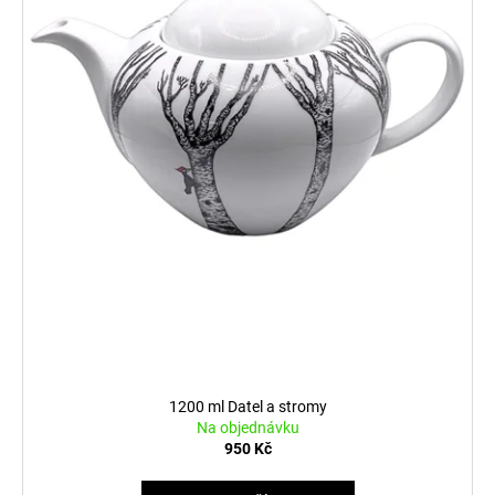
o
č
d
u
j
u
e
k
m
t
e
ů
1200 ml Datel a stromy
Na objednávku
950 Kč