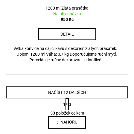
1200 ml Zlatá prasátka
Na objednávku
950 Kč
DETAIL
Velká konvice na čaj či kávu s dekorem zlatých prasátek.
Objem: 1200 ml Váha: 0,7 kg Doporučujeme ruční mytí.
Porcelán je ručně dekorován, jednotlivé...
NAČÍST 12 DALŠÍCH
S
1
3
t
O
r
33
položek celkem
v
á
NAHORU
l
n
k
á