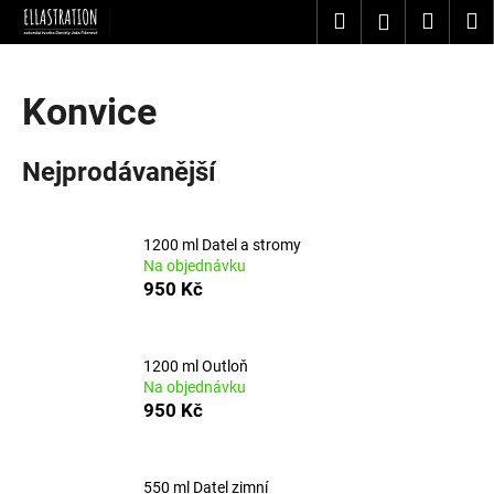
K
Přejít
Hledat
Nákup
M
Přihlášení
na
o
obsah
Zpět
Zpět
košík
š
í
Konvice
C
k
o
Nejprodávanější
p
o
t
1200 ml Datel a stromy
ř
Na objednávku
e
950 Kč
b
u
1200 ml Outloň
j
Na objednávku
e
950 Kč
t
e
n
550 ml Datel zimní