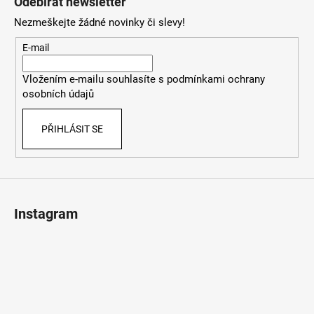
Odebírat newsletter
p
Nezmeškejte žádné novinky či slevy!
a
t
E-mail
í
Vložením e-mailu souhlasíte s
podmínkami ochrany
osobních údajů
PŘIHLÁSIT SE
Instagram