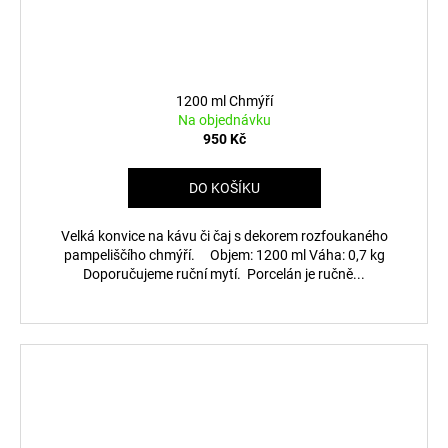
1200 ml Chmýří
Na objednávku
950 Kč
DO KOŠÍKU
Velká konvice na kávu či čaj s dekorem rozfoukaného
pampeliščího chmýří. Objem: 1200 ml Váha: 0,7 kg
Doporučujeme ruční mytí. Porcelán je ručně...