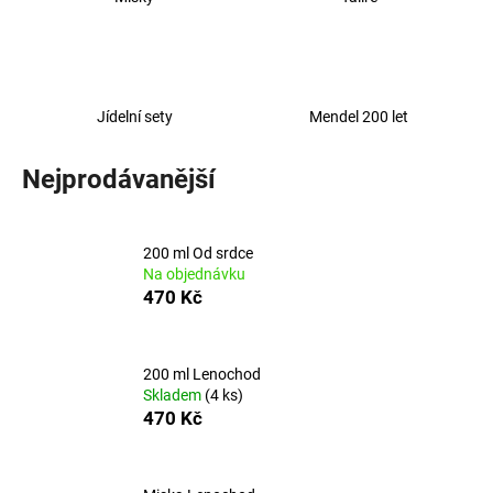
a
j
í
t
Jídelní sety
Mendel 200 let
?
Nejprodávanější
200 ml Od srdce
HLEDAT
Na objednávku
470 Kč
D
o
200 ml Lenochod
Skladem
(4 ks)
p
470 Kč
o
r
u