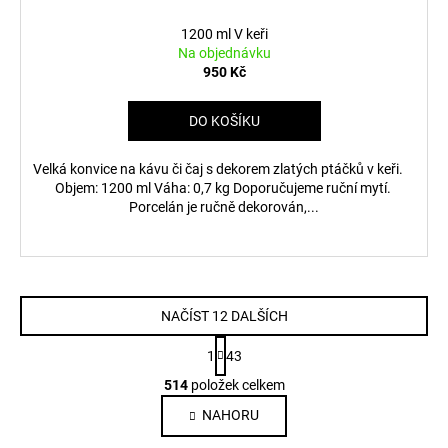
1200 ml V keři
Na objednávku
950 Kč
DO KOŠÍKU
Velká konvice na kávu či čaj s dekorem zlatých ptáčků v keři.
Objem: 1200 ml Váha: 0,7 kg Doporučujeme ruční mytí.
Porcelán je ručně dekorován,...
NAČÍST 12 DALŠÍCH
S
1
43
t
O
r
514
položek celkem
v
á
NAHORU
l
n
k
á