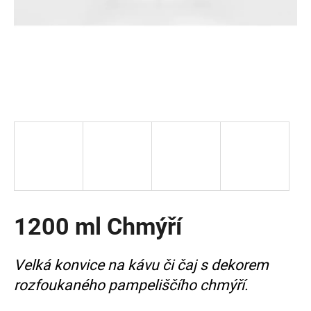
a
j
í
t
?
HLEDAT
1200 ml Chmýří
D
o
p
Velká konvice na kávu či čaj s dekorem
o
r
rozfoukaného pampeliščího chmýří.
u