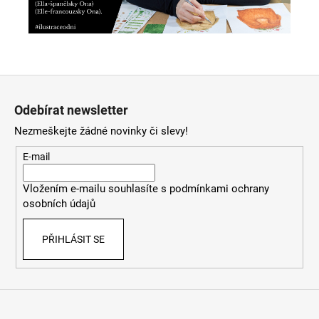
Z
á
Odebírat newsletter
p
Nezmeškejte žádné novinky či slevy!
a
t
E-mail
í
Vložením e-mailu souhlasíte s
podmínkami ochrany
osobních údajů
PŘIHLÁSIT SE