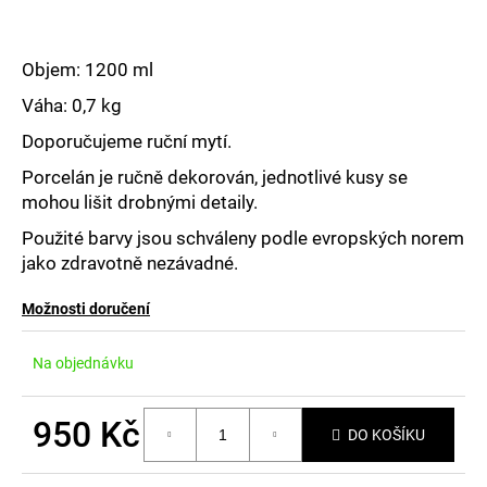
č
u
j
Objem: 1200 ml
e
m
Váha: 0,7 kg
e
Doporučujeme ruční mytí.
Porcelán je ručně dekorován, jednotlivé kusy se
mohou lišit drobnými detaily.
Použité barvy jsou schváleny podle evropských norem
jako zdravotně nezávadné.
Možnosti doručení
Na objednávku
950 Kč
DO KOŠÍKU
Měrná
cena: