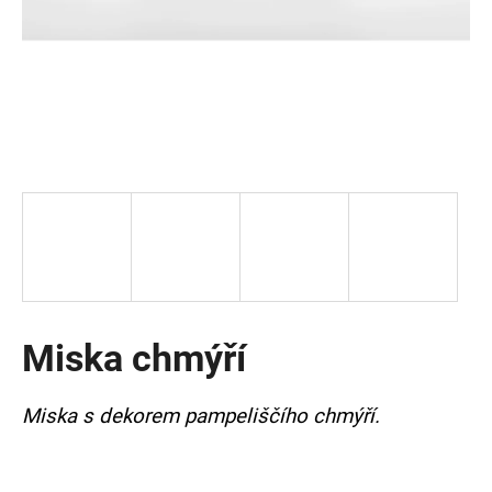
a
j
í
t
?
HLEDAT
Miska chmýří
D
o
p
Miska s dekorem pampeliščího chmýří.
o
r
u