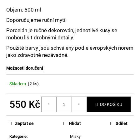
č
u
Objem: 500 ml
j
Doporučujeme ruční mytí.
e
m
Porcelán je ručně dekorován, jednotlivé kusy se
e
mohou lišit drobnými detaily.
Použité barvy jsou schváleny podle evropských norem
jako zdravotně nezávadné.
Možnosti doručení
Skladem
(2 ks)
550 Kč
DO KOŠÍKU
Měrná
cena:
Zeptat se
Hlídat
Sdílet
Kategorie
:
Misky