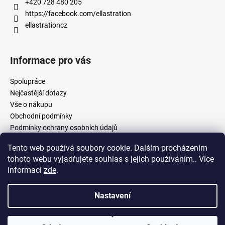
+420 728 480 205
https://facebook.com/ellastration
ellastrationcz
Informace pro vás
Spolupráce
Nejčastější dotazy
Vše o nákupu
Obchodní podmínky
Podmínky ochrany osobních údajů
Tento web používá soubory cookie. Dalším procházením
tohoto webu vyjadřujete souhlas s jejich používáním.. Více
facebook.com/ellastration
instagram.com/ellastrationcz
informací
zde
.
Nastavení
Vytvořil Shoptet
Copyright 2026
Ellastration
. Všechna práva vyhrazena.
Upravit