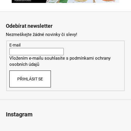
Z
á
Odebírat newsletter
p
Nezmeškejte žádné novinky či slevy!
a
t
E-mail
í
Vložením e-mailu souhlasíte s
podmínkami ochrany
osobních údajů
PŘIHLÁSIT SE
Instagram