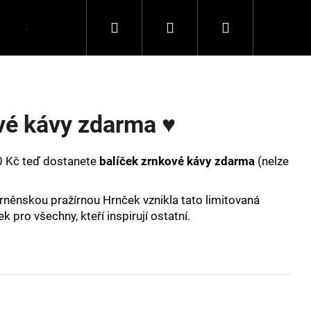
Hledat
Přihlášení
Nákupní
Spolupráce
Kontakty
košík
vé kávy zdarma ♥
 Kč teď dostanete
balíček zrnkové kávy zdarma
(nelze
rněnskou pražírnou Hrnček vznikla tato limitovaná
k pro všechny, kteří inspirují ostatní.