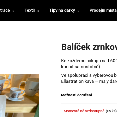
strace
Textil
Tipy na dárky
Prodejní místa
Co potřebujete najít?
Balíček zrnko
HLEDAT
Ke každému nákupu nad 600
koupit samostatně).
Doporučujeme
Ve spolupráci s výběrovou b
Ellastration káva — malý dáre
Možnosti doručení
Momentálně nedostupné
(>5 ks)