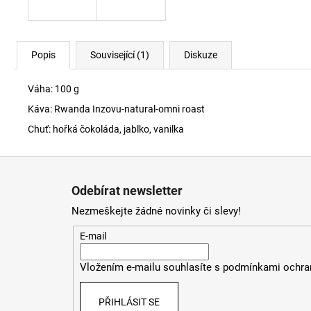
Popis
Související (1)
Diskuze
Váha: 100 g
Káva: Rwanda Inzovu-natural-omni roast
Chuť: hořká čokoláda, jablko, vanilka
Z
á
Odebírat newsletter
p
Nezmeškejte žádné novinky či slevy!
a
t
E-mail
í
Vložením e-mailu souhlasíte s
podmínkami ochran
PŘIHLÁSIT SE