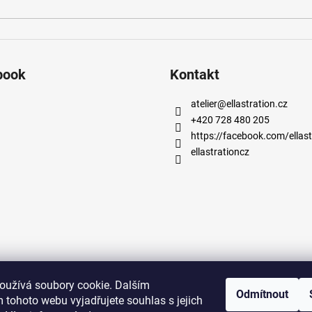
book
Kontakt
atelier
@
ellastration.cz
+420 728 480 205
https://facebook.com/ellast
ellastrationcz
oužívá soubory cookie. Dalším
Odmítnout
facebook.com/ellastration
instagram.com/ellastrationcz
 tohoto webu vyjadřujete souhlas s jejich