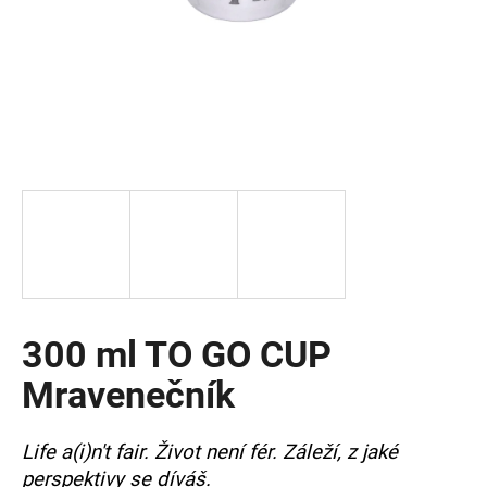
a
j
í
t
?
HLEDAT
300 ml TO GO CUP
D
o
Mravenečník
p
o
r
Life a(i)n't fair. Život není fér. Záleží, z jaké
u
perspektivy se díváš.