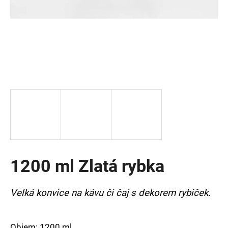
a
j
í
t
?
HLEDAT
1200 ml Zlatá rybka
D
o
p
Velká konvice na kávu či čaj s dekorem rybiček.
o
r
u
Objem: 1200 ml