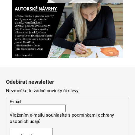
Z
á
Odebírat newsletter
p
Nezmeškejte žádné novinky či slevy!
a
t
E-mail
í
Vložením e-mailu souhlasíte s
podmínkami ochrany
osobních údajů