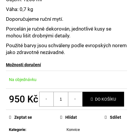
č
u
Váha: 0,7 kg
j
Doporučujeme ruční mytí.
e
m
Porcelán je ručně dekorován, jednotlivé kusy se
e
mohou lišit drobnými detaily.
Použité barvy jsou schváleny podle evropských norem
jako zdravotně nezávadné.
Možnosti doručení
Na objednávku
950 Kč
DO KOŠÍKU
Měrná
cena:
Zeptat se
Hlídat
Sdílet
Kategorie
:
Konvice