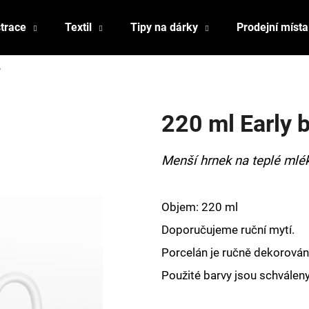
strace
Textil
Tipy na dárky
Prodejní místa
e
Co potřebujete najít?
220 ml Early 
HLEDAT
Menší hrnek na teplé mlék
Doporučujeme
Objem: 220 ml
Doporučujeme ruční mytí.
Porcelán je ručně dekorován,
Použité barvy jsou schválen