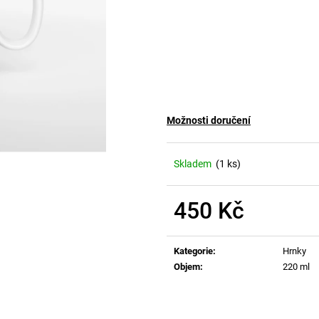
Možnosti doručení
Skladem
(1 ks)
450 Kč
Měrná
cena:
Kategorie
:
Hrnky
Objem
:
220 ml