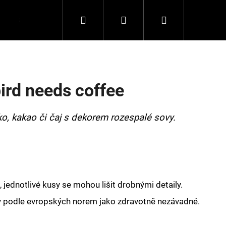
Hledat
Přihlášení
Nákupní
Spolupráce
Kontakty
košík
bird needs coffee
o, kakao či čaj s dekorem rozespalé sovy.
 jednotlivé kusy se mohou lišit drobnými detaily.
y podle evropských norem jako zdravotně nezávadné.