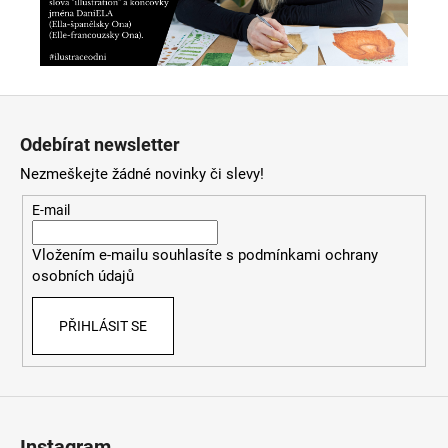
Z
á
Odebírat newsletter
p
Nezmeškejte žádné novinky či slevy!
a
t
E-mail
í
Vložením e-mailu souhlasíte s
podmínkami ochrany
osobních údajů
PŘIHLÁSIT SE
Instagram