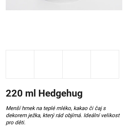
a
j
í
t
?
HLEDAT
220 ml Hedgehug
D
o
p
Menší hrnek na teplé mléko, kakao či čaj s
o
dekorem ježka, který rád objímá. Ideální velikost
r
u
pro děti.