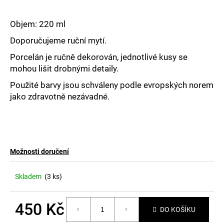
č
u
j
Objem: 220 ml
e
Doporučujeme ruční mytí.
m
e
Porcelán je ručně dekorován, jednotlivé kusy se
mohou lišit drobnými detaily.
Použité barvy jsou schváleny podle evropských norem
jako zdravotně nezávadné.
Možnosti doručení
Skladem
(3 ks)
450 Kč
DO KOŠÍKU
Měrná