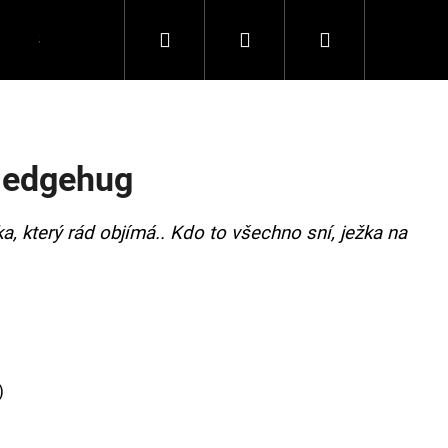
Hledat
Přihlášení
Nákupní
Spolupráce
Kontakty
košík
 Hedgehug
a, který rád objímá.. Kdo to všechno sní, ježka na
)