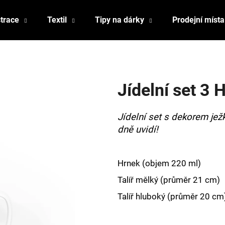
strace
Textil
Tipy na dárky
Prodejní místa
Co potřebujete najít?
Jídelní set 3
HLEDAT
Jídelní set s dekorem ježk
dně uvidí!
Doporučujeme
Hrnek (objem 220 ml)
Talíř mělký (průměr 21 cm)
Talíř hluboký (průměr 20 cm