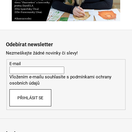
Z
á
Odebírat newsletter
p
Nezmeškejte žádné novinky či slevy!
a
t
E-mail
í
Vložením e-mailu souhlasíte s
podmínkami ochrany
osobních údajů
PŘIHLÁSIT SE