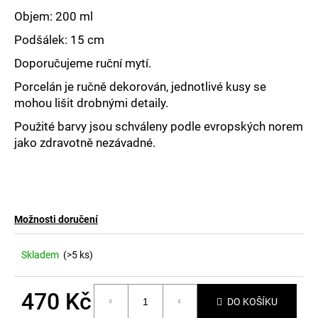
č
u
Objem: 200 ml
j
Podšálek: 15 cm
e
m
Doporučujeme ruční mytí.
e
Porcelán je ručně dekorován, jednotlivé kusy se
mohou lišit drobnými detaily.
Použité barvy jsou schváleny podle evropských norem
jako zdravotně nezávadné.
Možnosti doručení
Skladem
(>5 ks)
470 Kč
DO KOŠÍKU