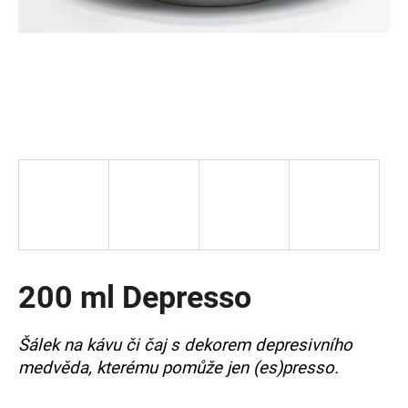
a
j
í
t
?
HLEDAT
200 ml Depresso
D
o
p
Šálek na kávu či čaj s dekorem depresivního
o
medvěda, kterému pomůže jen (es)presso.
r
u