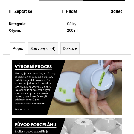
Měrná
cena:
Zeptat se
Hlídat
Sdílet
Kategorie
:
Šálky
Objem
:
200 ml
Popis
Související (4)
Diskuze