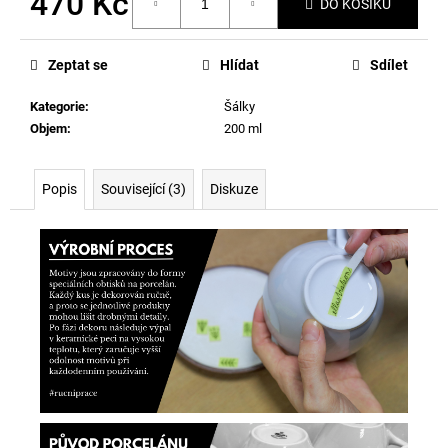
470 Kč
DO KOŠÍKU
Měrná
cena:
Zeptat se
Hlídat
Sdílet
Kategorie
:
Šálky
Objem
:
200 ml
Popis
Související (3)
Diskuze