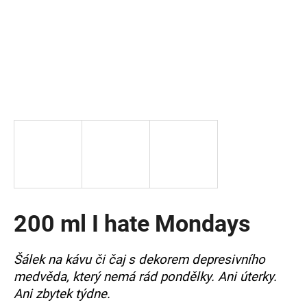
a
j
í
t
?
HLEDAT
200 ml I hate Mondays
D
o
p
Šálek na kávu či čaj s dekorem depresivního
o
medvěda, který nemá rád pondělky. Ani úterky.
r
u
Ani zbytek týdne.