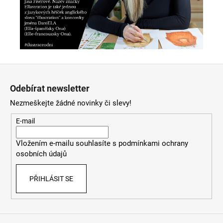
Z
á
Odebírat newsletter
p
Nezmeškejte žádné novinky či slevy!
a
t
E-mail
í
Vložením e-mailu souhlasíte s
podmínkami ochrany
osobních údajů
PŘIHLÁSIT SE