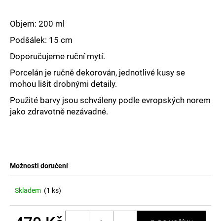
č
u
j
Objem: 200 ml
e
Podšálek: 15 cm
m
e
Doporučujeme ruční mytí.
Porcelán je ručně dekorován, jednotlivé kusy se
mohou lišit drobnými detaily.
Použité barvy jsou schváleny podle evropských norem
jako zdravotně nezávadné.
Možnosti doručení
Skladem
(1 ks)