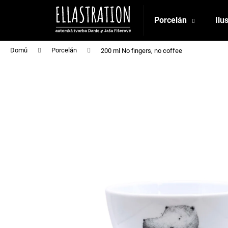
K
Přejít
na
o
Porcelán
Ilu
obsah
Zpět
Zpět
š
do
do
í
Domů
Porcelán
200 ml No fingers, no coffee
obchodu
obchodu
k