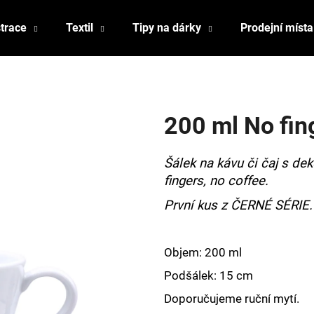
strace
Textil
Tipy na dárky
Prodejní místa
Co potřebujete najít?
200 ml No fin
HLEDAT
Šálek na kávu či čaj s de
fingers, no coffee.
Doporučujeme
První kus z ČERNÉ SÉRIE.
Objem: 200 ml
Podšálek: 15 cm
Doporučujeme ruční mytí.