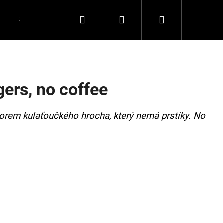
Hledat
Přihlášení
Nákupní
Spolupráce
Kontakty
košík
gers, no coffee
korem kulaťoučkého hrocha, který nemá prstíky. No