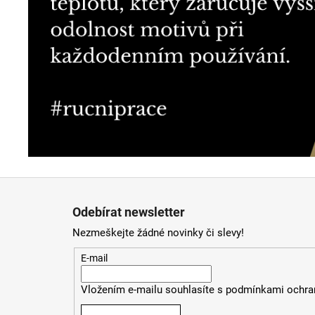
Z
á
Odebírat newsletter
p
Nezmeškejte žádné novinky či slevy!
a
t
E-mail
í
Vložením e-mailu souhlasíte s
podmínkami ochran