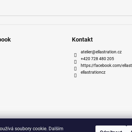
book
Kontakt
atelier
@
ellastration.cz
+420 728 480 205
https://facebook.com/ellast
ellastrationcz
oužívá soubory cookie. Dalším