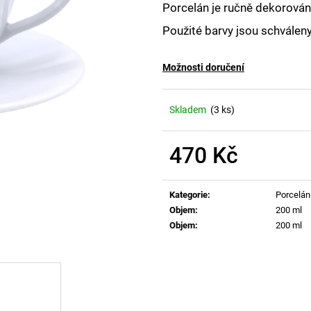
Porcelán je ručně dekorován,
Použité barvy jsou schválen
Možnosti doručení
Skladem
(3 ks)
470 Kč
Měrná
cena:
Kategorie
:
Porcelán
Objem
:
200 ml
Objem
:
200 ml