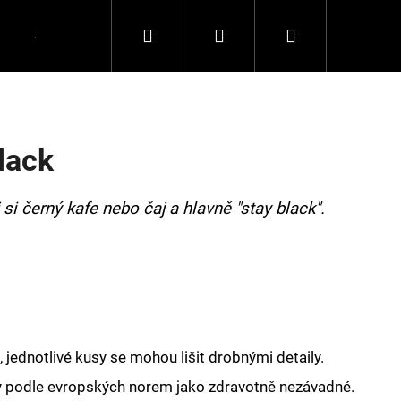
Hledat
Přihlášení
Nákupní
Spolupráce
Kontakty
košík
lack
si černý kafe nebo čaj a hlavně "stay black".
 jednotlivé kusy se mohou lišit drobnými detaily.
y podle evropských norem jako zdravotně nezávadné.