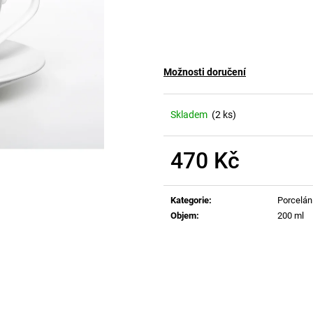
Možnosti doručení
Skladem
(2 ks)
470 Kč
Měrná
cena:
Kategorie
:
Porcelán
Objem
:
200 ml