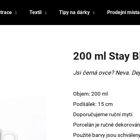
strace
Textil
Tipy na dárky
Prodejní místa
Co potřebujete najít?
200 ml Stay B
HLEDAT
Jsi černá ovce? Neva. Dej 
Doporučujeme
Objem: 200 ml
Podšálek: 15 cm
Doporučujeme ruční mytí.
Porcelán je ručně dekorován,
Použité barvy jsou schválen