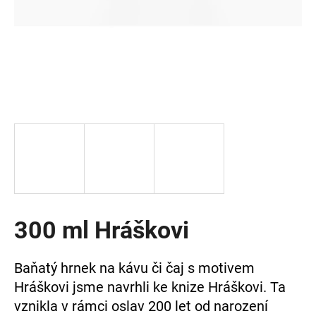
a
j
í
t
?
HLEDAT
300 ml Hráškovi
D
o
p
Baňatý hrnek na kávu či čaj s motivem
o
r
Hráškovi jsme navrhli ke knize Hráškovi. Ta
u
vznikla v rámci oslav 200 let od narození