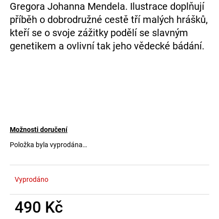
č
Gregora Johanna Mendela. Ilustrace doplňují
u
příběh o dobrodružné cestě tří malých hrášků,
j
kteří se o svoje zážitky podělí se slavným
e
m
genetikem a ovlivní tak jeho vědecké bádání.
e
Možnosti doručení
Položka byla vyprodána…
Vyprodáno
490 Kč