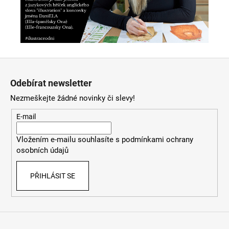
Z
á
Odebírat newsletter
p
Nezmeškejte žádné novinky či slevy!
a
t
E-mail
í
Vložením e-mailu souhlasíte s
podmínkami ochrany
osobních údajů
PŘIHLÁSIT SE