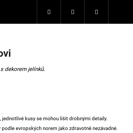
Hledat
Přihlášení
Nákupní
Spolupráce
Kontakty
košík
ovi
 s dekorem jelínků.
 jednotlivé kusy se mohou lišit drobnými detaily.
y podle evropských norem jako zdravotně nezávadné.