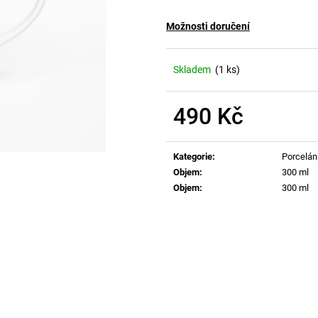
Možnosti doručení
Skladem
(1 ks)
490 Kč
Měrná
cena:
Kategorie
:
Porcelán
Objem
:
300 ml
Objem
:
300 ml