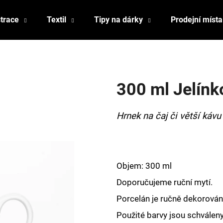
strace
Textil
Tipy na dárky
Prodejní místa
Co potřebujete najít?
300 ml Jelínk
HLEDAT
Hrnek na čaj či větší kávu
Doporučujeme
Objem: 300 ml
Doporučujeme ruční mytí.
Porcelán je ručně dekorován,
Použité barvy jsou schválen