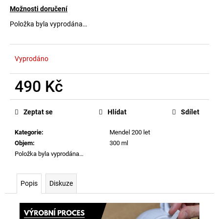
č
Možnosti doručení
u
j
Položka byla vyprodána…
e
m
e
Vyprodáno
490 Kč
Měrná
cena:
Zeptat se
Hlídat
Sdílet
Kategorie
:
Mendel 200 let
Objem
:
300 ml
Položka byla vyprodána…
Popis
Diskuze