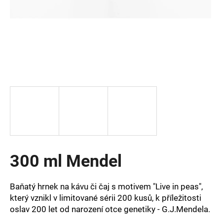
a
j
í
t
?
HLEDAT
300 ml Mendel
D
o
p
Baňatý hrnek na kávu či čaj s motivem "Live in peas",
o
který vznikl v limitované sérii 200 kusů, k příležitosti
r
oslav 200 let od narození otce genetiky - G.J.Mendela.
u