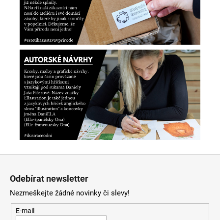
Z
á
Odebírat newsletter
p
Nezmeškejte žádné novinky či slevy!
a
t
E-mail