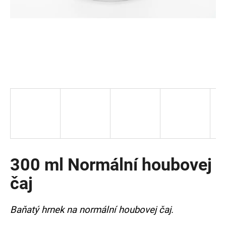
a
j
í
t
?
HLEDAT
300 ml Normální houbovej
D
o
čaj
p
o
r
Baňatý hrnek na normální houbovej čaj.
u