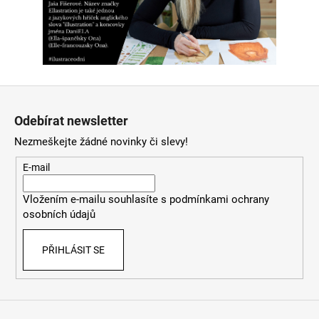
Z
á
Odebírat newsletter
p
Nezmeškejte žádné novinky či slevy!
a
t
E-mail
í
Vložením e-mailu souhlasíte s
podmínkami ochrany
osobních údajů
PŘIHLÁSIT SE