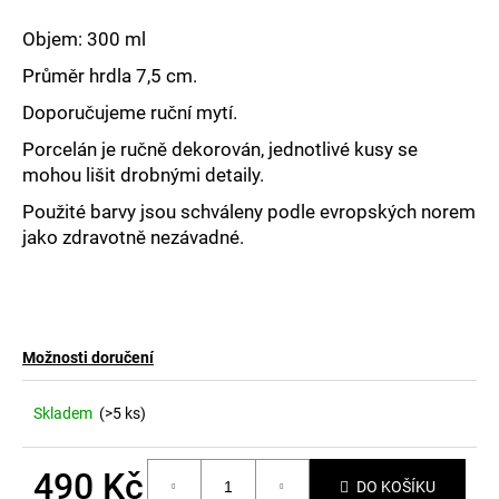
č
u
Objem: 300 ml
j
e
Průměr hrdla 7,5 cm.
m
Doporučujeme ruční mytí.
e
Porcelán je ručně dekorován, jednotlivé kusy se
mohou lišit drobnými detaily.
Použité barvy jsou schváleny podle evropských norem
jako zdravotně nezávadné.
Možnosti doručení
Skladem
(>5 ks)
490 Kč
DO KOŠÍKU