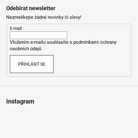
á
Odebírat newsletter
p
Nezmeškejte žádné novinky či slevy!
a
t
E-mail
í
Vložením e-mailu souhlasíte s
podmínkami ochrany
osobních údajů
PŘIHLÁSIT SE
Instagram