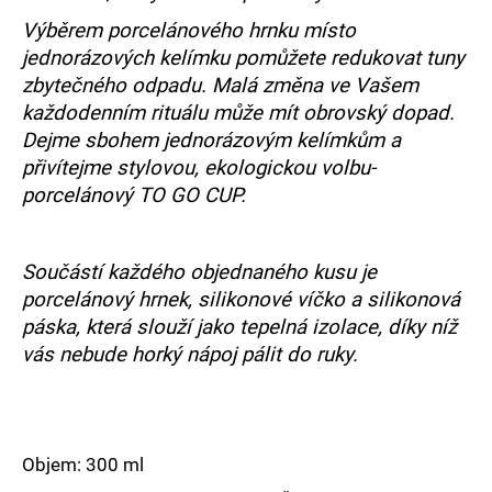
č
u
Výběrem porcelánového hrnku místo
j
jednorázových kelímku pomůžete redukovat tuny
e
zbytečného odpadu. Malá změna ve Vašem
m
každodenním rituálu může mít obrovský dopad.
e
Dejme sbohem jednorázovým kelímkům a
přivítejme stylovou, ekologickou volbu-
porcelánový TO GO CUP.
Součástí každého objednaného kusu je
porcelánový hrnek, silikonové víčko a silikonová
páska, která slouží jako tepelná izolace, díky níž
vás nebude horký nápoj pálit do ruky.
Objem: 300 ml