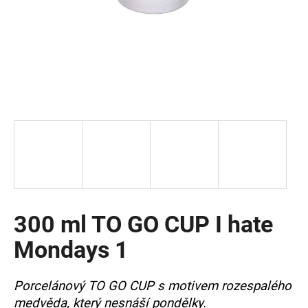
a
j
í
t
?
HLEDAT
300 ml TO GO CUP I hate
D
o
Mondays 1
p
o
r
Porcelánový TO GO CUP s motivem rozespalého
u
medvěda, který nesnáší pondělky.