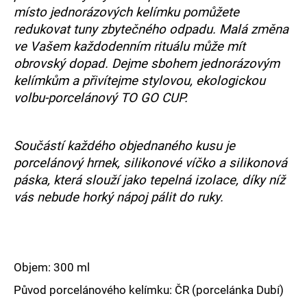
č
místo jednorázových kelímku pomůžete
u
redukovat tuny zbytečného odpadu. Malá změna
j
e
ve Vašem každodenním rituálu může mít
m
obrovský dopad. Dejme sbohem jednorázovým
e
kelímkům a přivítejme stylovou, ekologickou
volbu-porcelánový TO GO CUP.
Součástí každého objednaného kusu je
porcelánový hrnek, silikonové víčko a silikonová
páska, která slouží jako tepelná izolace, díky níž
vás nebude horký nápoj pálit do ruky.
Objem: 300 ml
Původ porcelánového kelímku: ČR (porcelánka Dubí)