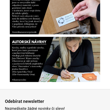
Z
á
Odebírat newsletter
p
Nezmeškejte žádné novinky či slevy!