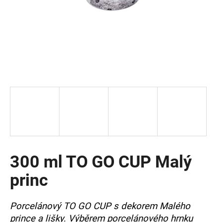
a
j
í
t
?
HLEDAT
300 ml TO GO CUP Malý
D
o
princ
p
o
r
Porcelánový TO GO CUP s dekorem Malého
u
prince a lišky. Výběrem porcelánového hrnku