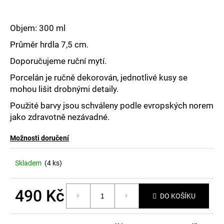
č
u
j
Objem: 300 ml
e
m
Průměr hrdla 7,5 cm.
e
Doporučujeme ruční mytí.
Porcelán je ručně dekorován, jednotlivé kusy se
mohou lišit drobnými detaily.
Použité barvy jsou schváleny podle evropských norem
jako zdravotně nezávadné.
Možnosti doručení
Skladem
(4 ks)
490 Kč
DO KOŠÍKU
Měrná
cena: