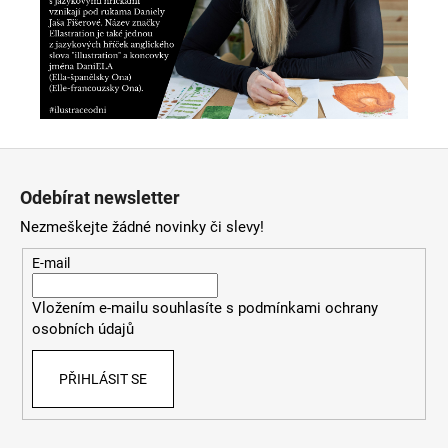
Z
á
Odebírat newsletter
p
Nezmeškejte žádné novinky či slevy!
a
t
E-mail
í
Vložením e-mailu souhlasíte s
podmínkami ochrany
osobních údajů
PŘIHLÁSIT SE