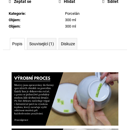
Zeptat se
Hlídat
Sdílet
Kategorie
:
Porcelán
Objem
:
300 ml
Objem
:
300 ml
Popis
Související (1)
Diskuze