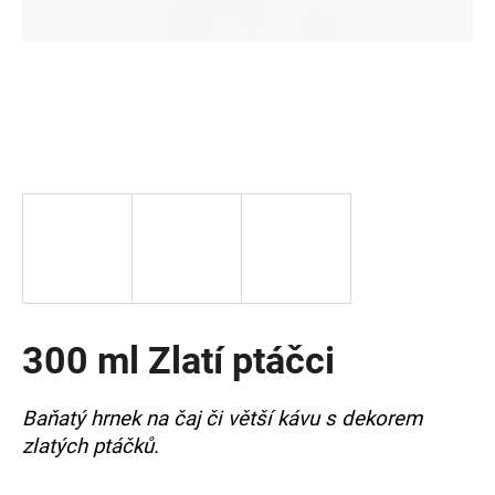
a
j
í
t
?
HLEDAT
300 ml Zlatí ptáčci
D
o
p
Baňatý hrnek na čaj či větší kávu s dekorem
o
zlatých ptáčků.
r
u