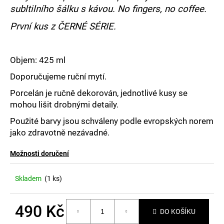
č
subltilního šálku s kávou. No fingers, no coffee.
u
j
První kus z ČERNÉ SÉRIE.
e
m
e
Objem: 425 ml
Doporučujeme ruční mytí.
Porcelán je ručně dekorován, jednotlivé kusy se
mohou lišit drobnými detaily.
Použité barvy jsou schváleny podle evropských norem
jako zdravotně nezávadné.
Možnosti doručení
Skladem
(1 ks)
490 Kč
DO KOŠÍKU
Měrná