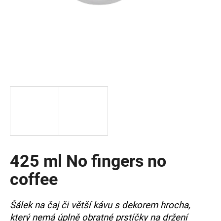
a
j
í
t
?
HLEDAT
425 ml No fingers no
D
o
coffee
p
o
r
Šálek na čaj či větší kávu s dekorem hrocha,
u
který nemá úplně obratné prstíčky na držení