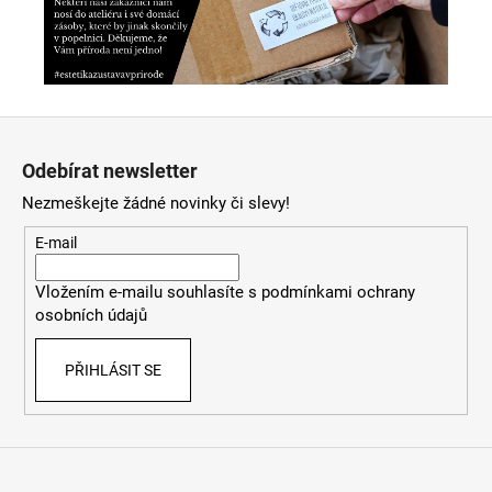
Z
á
Odebírat newsletter
p
Nezmeškejte žádné novinky či slevy!
a
t
E-mail
í
Vložením e-mailu souhlasíte s
podmínkami ochrany
osobních údajů
PŘIHLÁSIT SE