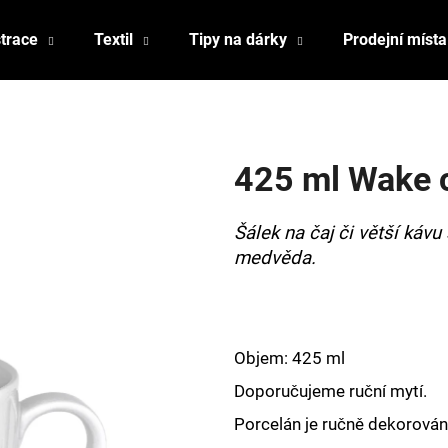
strace
Textil
Tipy na dárky
Prodejní místa
Co potřebujete najít?
425 ml Wake 
HLEDAT
Šálek na čaj či větší káv
medvěda.
Doporučujeme
Objem: 425 ml
Doporučujeme ruční mytí.
Porcelán je ručně dekorován,