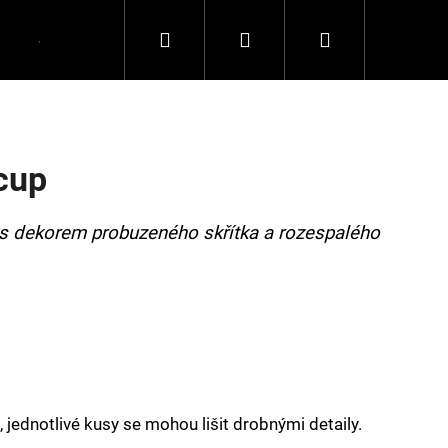
Hledat
Přihlášení
Nákupní
Spolupráce
Kontakty
košík
cup
u s dekorem probuzeného skřítka a rozespalého
 jednotlivé kusy se mohou lišit drobnými detaily.