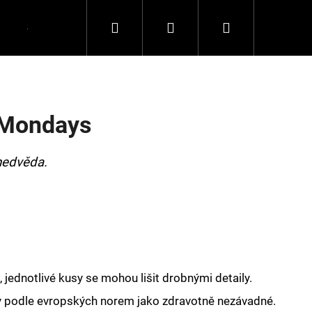
Hledat
Přihlášení
Nákupní
Spolupráce
Kontakty
košík
 Mondays
medvěda.
 jednotlivé kusy se mohou lišit drobnými detaily.
y podle evropských norem jako zdravotně nezávadné.