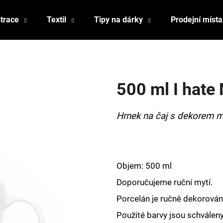
strace
Textil
Tipy na dárky
Prodejní místa
Co potřebujete najít?
500 ml I hate
HLEDAT
Hrnek na čaj s dekorem 
Doporučujeme
Objem: 500 ml
Doporučujeme ruční mytí.
Porcelán je ručně dekorován,
Použité barvy jsou schválen