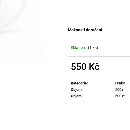
Možnosti doručení
Skladem
(1 ks)
550 Kč
Měrná
cena:
Kategorie
:
Hrnky
Objem
:
500 ml
Objem
:
500 ml