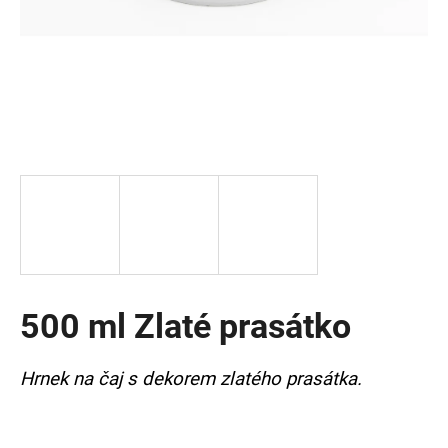
a
j
í
t
?
HLEDAT
500 ml Zlaté prasátko
D
o
p
Hrnek na čaj s dekorem zlatého prasátka.
o
r
u