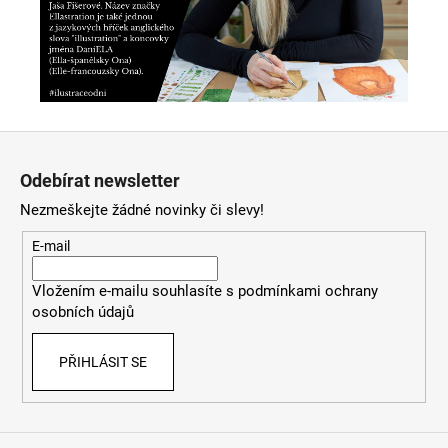
Z
á
Odebírat newsletter
p
Nezmeškejte žádné novinky či slevy!
a
t
E-mail
í
Vložením e-mailu souhlasíte s
podmínkami ochrany
osobních údajů
PŘIHLÁSIT SE