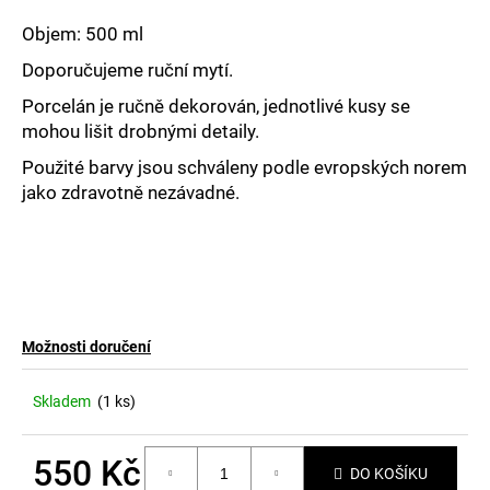
č
u
Objem: 500 ml
j
Doporučujeme ruční mytí.
e
m
Porcelán je ručně dekorován, jednotlivé kusy se
e
mohou lišit drobnými detaily.
Použité barvy jsou schváleny podle evropských norem
jako zdravotně nezávadné.
Možnosti doručení
Skladem
(1 ks)
550 Kč
DO KOŠÍKU