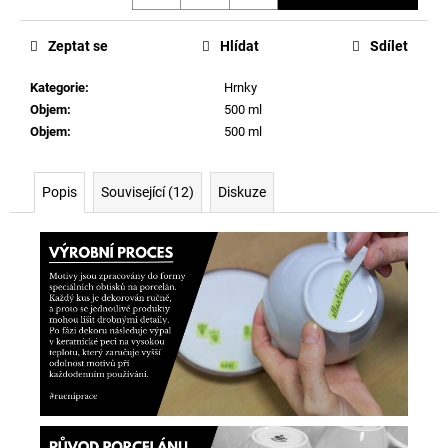
Měrná
cena:
Zeptat se
Hlídat
Sdílet
Kategorie
:
Hrnky
Objem
:
500 ml
Objem
:
500 ml
Popis
Související (12)
Diskuze