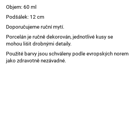
č
u
Objem: 60 ml
j
Podšálek: 12 cm
e
m
Doporučujeme ruční mytí.
e
Porcelán je ručně dekorován, jednotlivé kusy se
mohou lišit drobnými detaily.
Použité barvy jsou schváleny podle evropských norem
jako zdravotně nezávadné.