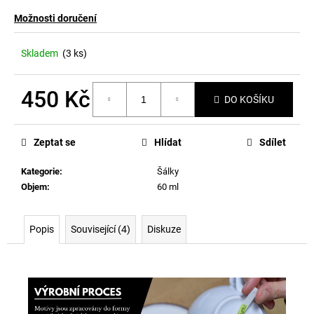
Možnosti doručení
Skladem
(3 ks)
450 Kč
DO KOŠÍKU
Měrná
cena:
Zeptat se
Hlídat
Sdílet
Kategorie
:
Šálky
Objem
:
60 ml
Popis
Související (4)
Diskuze