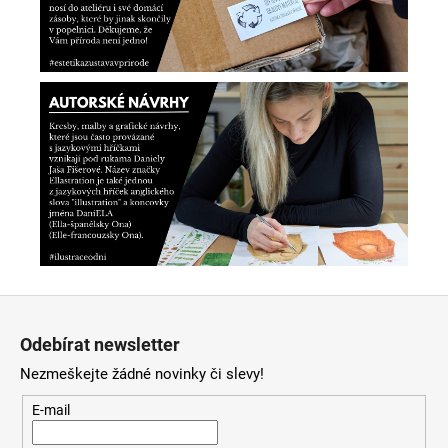
Z
á
Odebírat newsletter
p
Nezmeškejte žádné novinky či slevy!
a
t
E-mail
í