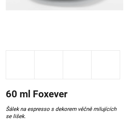
a
j
í
t
?
HLEDAT
60 ml Foxever
D
o
p
Šálek na espresso s dekorem věčně milujících
o
se lišek.
r
u