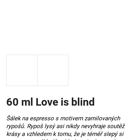
a
j
í
t
?
HLEDAT
60 ml Love is blind
D
o
p
Šálek na espresso s motivem zamilovaných
o
rypošů. Rypoš lysý asi nikdy nevyhraje soutěž
r
u
krásy a vzhledem k tomu, že je téměř slepý si