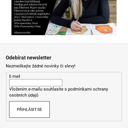
Z
á
Odebírat newsletter
p
Nezmeškejte žádné novinky či slevy!
a
t
E-mail
í
Vložením e-mailu souhlasíte s
podmínkami ochrany
osobních údajů
PŘIHLÁSIT SE