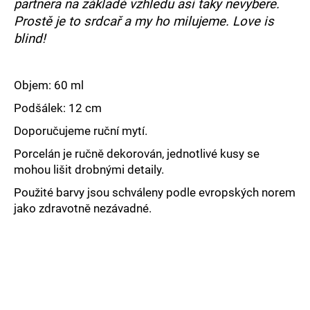
č
partnera na základě vzhledu asi taky nevybere.
u
Prostě je to srdcař a my ho milujeme. Love is
j
blind!
e
m
e
Objem: 60 ml
Podšálek: 12 cm
Doporučujeme ruční mytí.
Porcelán je ručně dekorován, jednotlivé kusy se
mohou lišit drobnými detaily.
Použité barvy jsou schváleny podle evropských norem
jako zdravotně nezávadné.