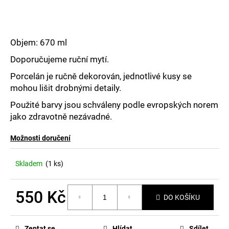
č
u
j
e
Objem: 670 ml
m
e
Doporučujeme ruční mytí.
Porcelán je ručně dekorován, jednotlivé kusy se
mohou lišit drobnými detaily.
Použité barvy jsou schváleny podle evropských norem
jako zdravotně nezávadné.
Možnosti doručení
Skladem
(1 ks)
550 Kč
DO KOŠÍKU
Měrná
cena:
Zeptat se
Hlídat
Sdílet