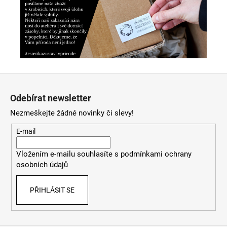
Z
á
Odebírat newsletter
p
Nezmeškejte žádné novinky či slevy!
a
t
E-mail
í
Vložením e-mailu souhlasíte s
podmínkami ochrany
osobních údajů
PŘIHLÁSIT SE