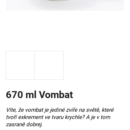
a
j
í
t
?
HLEDAT
670 ml Vombat
D
o
p
Víte, že vombat je jediné zvíře na světě, které
o
tvoří exkrement ve tvaru krychle? A je v tom
r
u
zasraně dobrej.