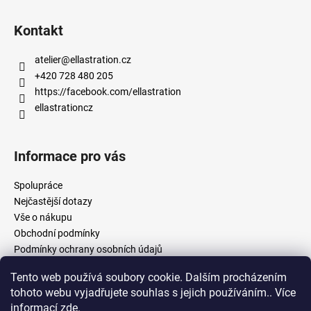
Kontakt
atelier
@
ellastration.cz
+420 728 480 205
https://facebook.com/ellastration
ellastrationcz
Informace pro vás
Spolupráce
Nejčastější dotazy
Vše o nákupu
Obchodní podmínky
Podmínky ochrany osobních údajů
Tento web používá soubory cookie. Dalším procházením
tohoto webu vyjadřujete souhlas s jejich používáním.. Více
facebook.com/ellastration
instagram.com/ellastrationcz
informací
zde
.