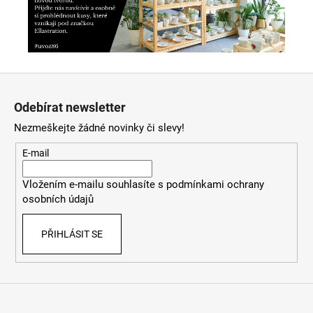
Z
á
Odebírat newsletter
p
Nezmeškejte žádné novinky či slevy!
a
t
E-mail
í
Vložením e-mailu souhlasíte s
podmínkami ochrany
osobních údajů
PŘIHLÁSIT SE