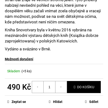
č
nabízejí nevšední pohled na věci, které jsme v
u
j
dospělém věku začali vnímat zcela obyčejně a vracejí
e
nám možnost, podívat se na svět dětskýma očima,
m
kde představivost není ničím omezena.
e
Kniha Snovotvary byla v květnu 2016 vybrána na
mezinárodní výstavu dětských knih (Książka dobrze
zaprojektowana) v polských Katowicích.
Vydáno a svázáno v Brně.
Možnosti doručení
Skladem
(>5 ks)
490 Kč
DO KOŠÍKU
Měrná
cena:
Zeptat se
Hlídat
Sdílet