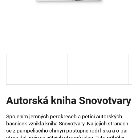
a
j
í
t
?
HLEDAT
Autorská kniha Snovotvary
D
o
p
Spojením jemných perokreseb a pěticí autorských
o
básniček vznikla kniha Snovotvary. Na jejich stranách
r
se z pampeliščího chmýří postupně rodí liška a o pár
u
stran dál zraje ve větvích stromů jelen. Tyto příběhy