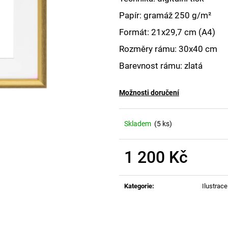
Papír: gramáž 250
g/m
²
Formát: 21x29,7 cm (A4)
Rozměry rámu: 30x40 cm
Barevnost rámu: zlatá
Možnosti doručení
Skladem
(5 ks)
1 200 Kč
Měrná
cena:
Kategorie
:
Ilustrace