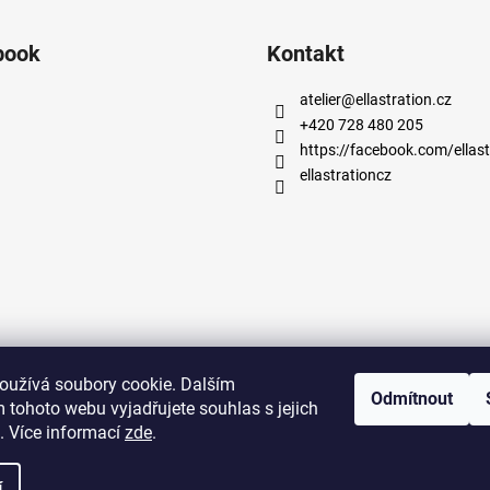
book
Kontakt
atelier
@
ellastration.cz
+420 728 480 205
https://facebook.com/ellast
ellastrationcz
oužívá soubory cookie. Dalším
Odmítnout
facebook.com/ellastration
instagram.com/ellastrationcz
 tohoto webu vyjadřujete souhlas s jejich
. Více informací
zde
.
.
Upravit nastavení cookies
í