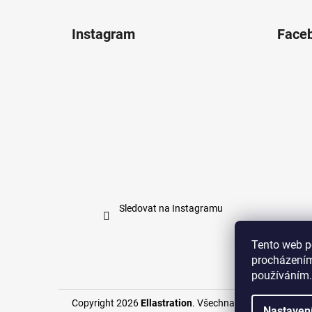
Instagram
Face
Sledovat na Instagramu
Tento web p
procházením
používáním.
Copyright 2026
Ellastration
. Všechna práva vyhrazena
Nastaven