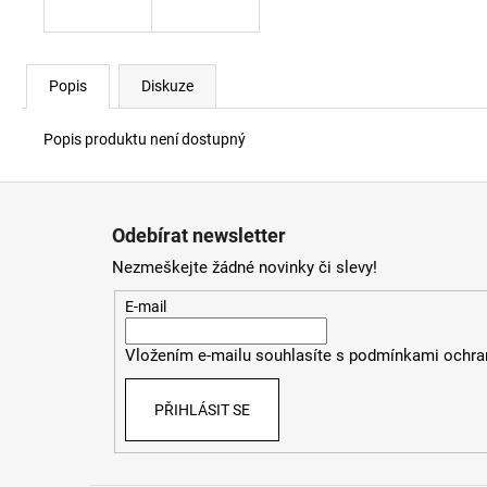
Popis
Diskuze
Popis produktu není dostupný
Z
á
Odebírat newsletter
p
Nezmeškejte žádné novinky či slevy!
a
t
E-mail
í
Vložením e-mailu souhlasíte s
podmínkami ochran
PŘIHLÁSIT SE