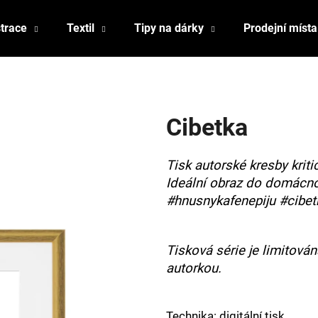
strace
Textil
Tipy na dárky
Prodejní místa
Co potřebujete najít?
Cibetka
HLEDAT
Tisk autorské kresby kriti
Ideální obraz do domácn
Doporučujeme
#hnusnykafenepiju #cibe
Tisková série je limitová
autorkou.
Technika: digitální tisk