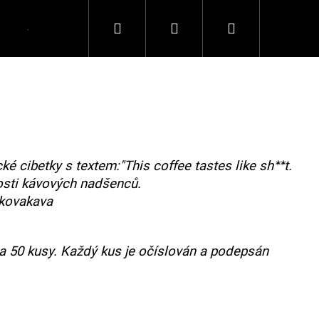
Hledat
Přihlášení
Nákupní
Spolupráce
Kontakty
košík
cké cibetky s textem:"This coffee tastes like shᕯt.
osti kávových nadšenců.
tkovakava
na 50 kusy. Každý kus je očíslován a podepsán