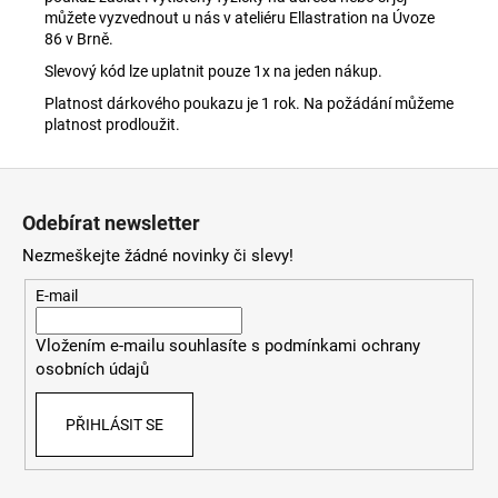
můžete vyzvednout u nás v ateliéru Ellastration na Úvoze
86 v Brně.
Slevový kód lze uplatnit pouze 1x na jeden nákup.
Platnost dárkového poukazu je 1 rok. Na požádání můžeme
platnost prodloužit.
Z
á
Odebírat newsletter
p
Nezmeškejte žádné novinky či slevy!
a
t
E-mail
í
Vložením e-mailu souhlasíte s
podmínkami ochrany
osobních údajů
PŘIHLÁSIT SE