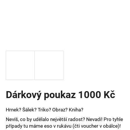
a
j
í
t
?
HLEDAT
Dárkový poukaz 1000 Kč
D
o
p
Hrnek? Šálek? Triko? Obraz? Kniha?
o
r
Nevíš, co by udělalo největší radost? Nevadí! Pro tyhle
u
případy tu máme eso v rukávu (čti voucher v obálce)!