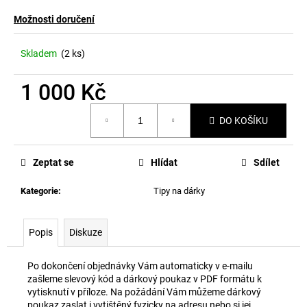
č
u
Možnosti doručení
j
e
Skladem
(2 ks)
m
e
1 000 Kč
Měrná
DO KOŠÍKU
cena:
Zeptat se
Hlídat
Sdílet
Kategorie
:
Tipy na dárky
Popis
Diskuze
Po dokončení objednávky Vám automaticky v e-mailu
zašleme slevový kód a dárkový poukaz v PDF formátu k
vytisknutí v příloze. Na požádání Vám můžeme dárkový
poukaz zaslat i vytištěný fyzicky na adresu nebo si jej