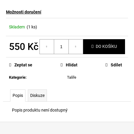
a
Možnosti doručení
j
í
Skladem
(1 ks)
t
?
550 Kč
DO KOŠÍKU
Měrná
cena:
Zeptat se
Hlídat
Sdílet
HLEDAT
Kategorie
:
Talíře
D
Popis
Diskuze
o
p
Popis produktu není dostupný
o
r
Z
u
á