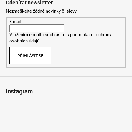
č
Odebírat newsletter
p
u
Nezmeškejte žádné novinky či slevy!
j
a
e
t
E-mail
m
í
e
Vložením e-mailu souhlasíte s
podmínkami ochrany
osobních údajů
PŘIHLÁSIT SE
Instagram