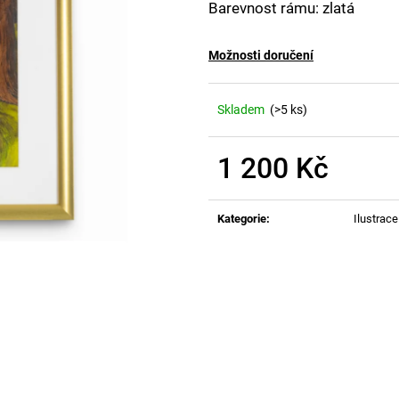
Barevnost rámu: zlatá
Možnosti doručení
Skladem
(>5 ks)
1 200 Kč
Měrná
cena:
Kategorie
:
Ilustrace