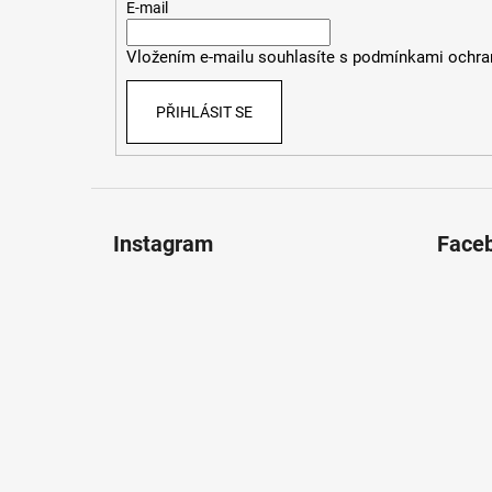
t
E-mail
í
Vložením e-mailu souhlasíte s
podmínkami ochran
PŘIHLÁSIT SE
Instagram
Face