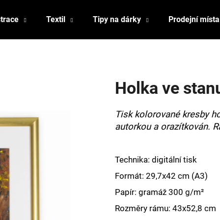
strace
Textil
Tipy na dárky
Prodejní místa
Co potřebujete najít?
Holka ve stan
HLEDAT
Tisk kolorované kresby ho
autorkou a orazítkován. R
Doporučujeme
Technika: digitální tisk
Formát: 29,7x42 cm (A3)
Papír: gramáž
300 g/m
²
Rozměry rámu: 43x52,8 cm