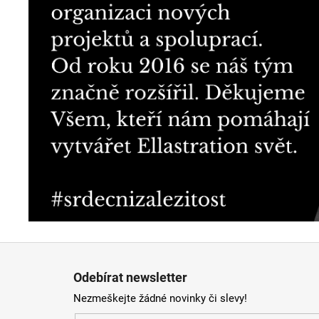
Z
á
Odebírat newsletter
p
Nezmeškejte žádné novinky či slevy!
a