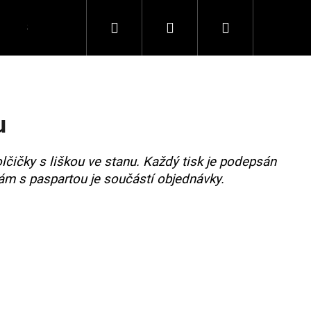
Hledat
Přihlášení
Nákupní
Spolupráce
Kontakty
košík
u
lčičky s liškou ve stanu. Každý tisk je podepsán
ám s paspartou je součástí objednávky.