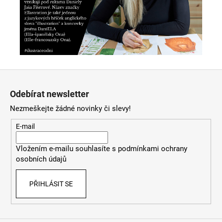
Z
á
Odebírat newsletter
p
Nezmeškejte žádné novinky či slevy!
a
t
E-mail
í
Vložením e-mailu souhlasíte s
podmínkami ochrany
osobních údajů
PŘIHLÁSIT SE