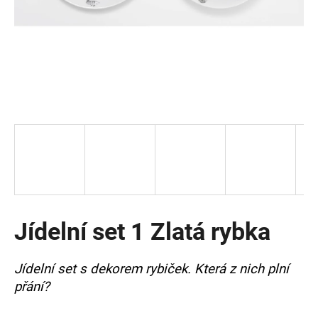
a
j
í
t
?
HLEDAT
Jídelní set 1 Zlatá rybka
D
o
p
Jídelní set s dekorem rybiček. Která z nich plní
o
přání?
r
u