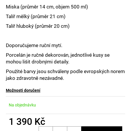
č
u
Miska (průměr 14 cm, objem 500 ml)
j
Talíř mělký (průměr 21 cm)
e
m
Talíř hluboký (průměr 20 cm)
e
Doporučujeme ruční mytí.
Porcelán je ručně dekorován, jednotlivé kusy se
mohou lišit drobnými detaily.
Použité barvy jsou schváleny podle evropských norem
jako zdravotně nezávadné.
Možnosti doručení
Na objednávku
1 390 Kč
Měrná