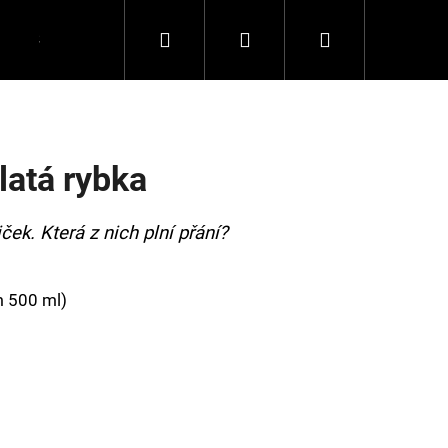
Hledat
Přihlášení
Nákupní
Spolupráce
Kontakty
košík
Zlatá rybka
ček. Která z nich plní přání?
m 500 ml)