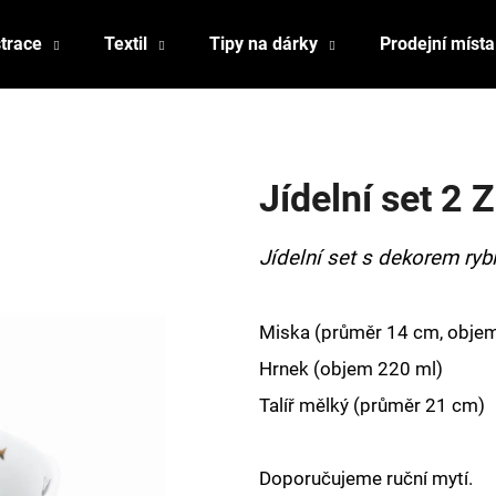
strace
Textil
Tipy na dárky
Prodejní místa
Co potřebujete najít?
Jídelní set 2 
HLEDAT
Jídelní set s dekorem rybi
Doporučujeme
Miska (průměr 14 cm, obje
Hrnek (objem 220 ml)
Talíř mělký (průměr 21 cm)
Doporučujeme ruční mytí.