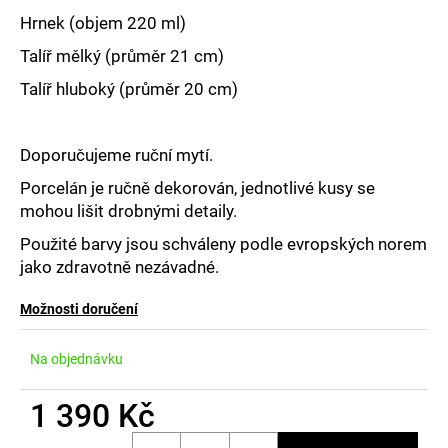
č
u
Hrnek (objem 220 ml)
j
Talíř mělký (průměr 21 cm)
e
m
Talíř hluboký (průměr 20 cm)
e
Doporučujeme ruční mytí.
Porcelán je ručně dekorován, jednotlivé kusy se
mohou lišit drobnými detaily.
Použité barvy jsou schváleny podle evropských norem
jako zdravotně nezávadné.
Možnosti doručení
Na objednávku
1 390 Kč
Měrná