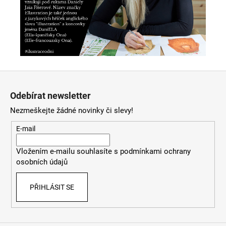
Z
á
Odebírat newsletter
p
Nezmeškejte žádné novinky či slevy!
a
t
E-mail
í
Vložením e-mailu souhlasíte s
podmínkami ochrany
osobních údajů
PŘIHLÁSIT SE