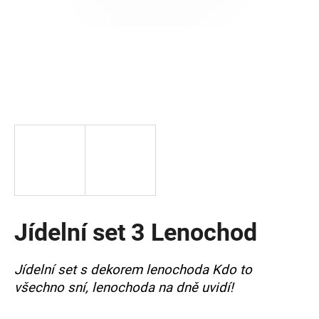
a
j
í
t
?
HLEDAT
Jídelní set 3 Lenochod
D
o
p
Jídelní set s dekorem lenochoda Kdo to
o
všechno sní, lenochoda na dně uvidí!
r
u