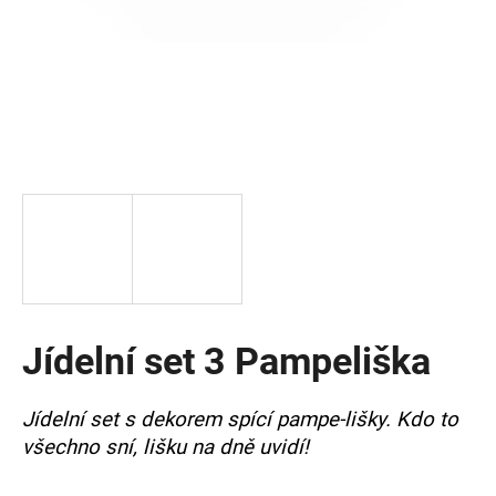
a
j
í
t
?
HLEDAT
Jídelní set 3 Pampeliška
D
o
p
Jídelní set s dekorem spící pampe-lišky. Kdo to
o
všechno sní, lišku na dně uvidí!
r
u