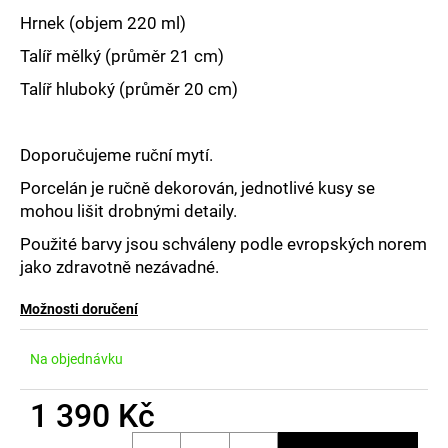
č
u
Hrnek (objem 220 ml)
j
Talíř mělký (průměr 21 cm)
e
m
Talíř hluboký (průměr 20 cm)
e
Doporučujeme ruční mytí.
Porcelán je ručně dekorován, jednotlivé kusy se
mohou lišit drobnými detaily.
Použité barvy jsou schváleny podle evropských norem
jako zdravotně nezávadné.
Možnosti doručení
Na objednávku
1 390 Kč
Měrná