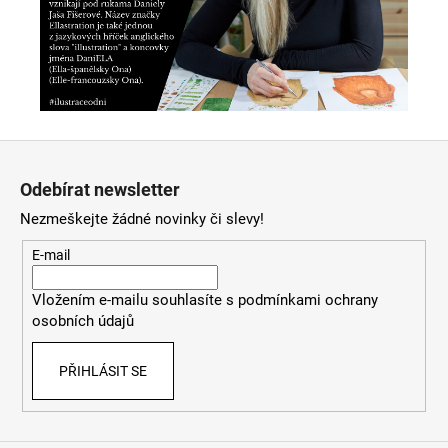
Z
á
Odebírat newsletter
p
Nezmeškejte žádné novinky či slevy!
a
t
E-mail
í
Vložením e-mailu souhlasíte s
podmínkami ochrany
osobních údajů
PŘIHLÁSIT SE