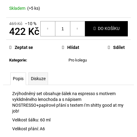
č
u
Skladem
(>5 ks)
j
e
469 Kč
–10 %
m
422 Kč
DO KOŠÍKU
e
Měrná
cena:
Zeptat se
Hlídat
Sdílet
Kategorie
:
Pro kolegu
Popis
Diskuze
Zvýhodněný set obsahuje šálek na espresso s motivem
vyklidněného lenochoda a s nápisem
NOSTRESSO+papírové přání s textem I'm shitty good at my
job!
Velikost šálku: 60 ml
Velikost přání: A6