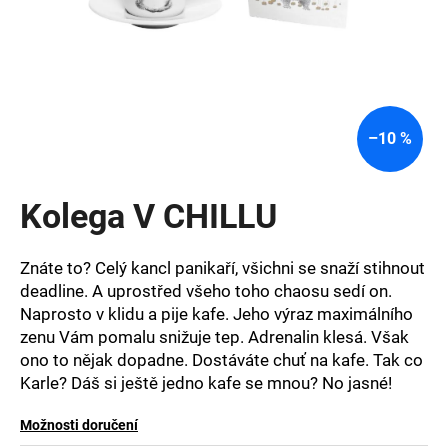
a
j
í
t
?
–10 %
Kolega V CHILLU
HLEDAT
Znáte to? Celý kancl panikaří, všichni se snaží stihnout
deadline. A uprostřed všeho toho chaosu sedí on.
Naprosto v klidu a pije kafe. Jeho výraz maximálního
D
zenu Vám pomalu snižuje tep. Adrenalin klesá. Však
o
ono to nějak dopadne. Dostáváte chuť na kafe. Tak co
p
o
Karle? Dáš si ještě jedno kafe se mnou? No jasné!
r
u
Možnosti doručení