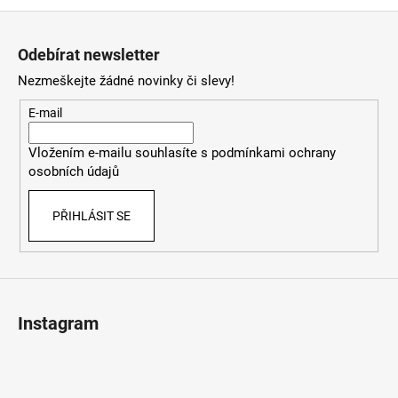
Z
á
Odebírat newsletter
p
Nezmeškejte žádné novinky či slevy!
a
t
E-mail
í
Vložením e-mailu souhlasíte s
podmínkami ochrany
osobních údajů
PŘIHLÁSIT SE
Instagram