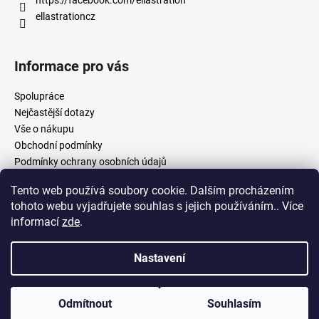
ellastrationcz
Informace pro vás
Spolupráce
Nejčastější dotazy
Vše o nákupu
Obchodní podmínky
Podmínky ochrany osobních údajů
Tento web používá soubory cookie. Dalším procházením
tohoto webu vyjadřujete souhlas s jejich používáním.. Více
facebook.com/ellastration
instagram.com/ellastrationcz
informací
zde
.
Nastavení
Vytvořil Shoptet
Copyright 2026
Ellastration
. Všechna práva vyhrazena.
Upravit
Odmítnout
Souhlasím
nastavení cookies