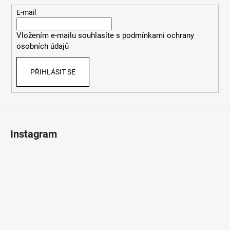
a
t
E-mail
í
Vložením e-mailu souhlasíte s
podmínkami ochrany
osobních údajů
PŘIHLÁSIT SE
Instagram