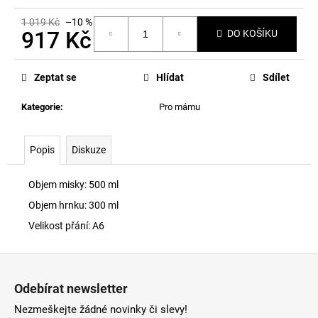
č
u
1 019 Kč
–10 %
j
917 Kč
DO KOŠÍKU
e
Měrná
m
cena:
e
Zeptat se
Hlídat
Sdílet
Kategorie
:
Pro mámu
Popis
Diskuze
Objem misky: 500 ml
Objem hrnku: 300 ml
Velikost přání: A6
Z
á
Odebírat newsletter
p
Nezmeškejte žádné novinky či slevy!