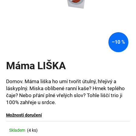
a
j
í
t
?
–10 %
Máma LIŠKA
HLEDAT
Domov. Máma liška ho umí tvořit útulný, hřejivý a
láskyplný. Miska oblíbené ranní kaše? Hrnek teplého
čaje? Nebo přání plné vřelých slov? Tohle liščí trio ji
D
100% zahřeje u srdce.
o
p
Možnosti doručení
o
r
u
Skladem
(4 ks)