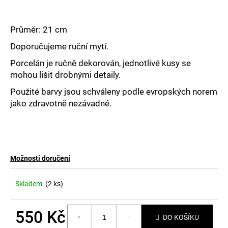
č
u
j
Průměr: 21 cm
e
m
Doporučujeme ruční mytí.
e
Porcelán je ručně dekorován, jednotlivé kusy se
mohou lišit drobnými detaily.
Použité barvy jsou schváleny podle evropských norem
jako zdravotně nezávadné.
Možnosti doručení
Skladem
(2 ks)
550 Kč
DO KOŠÍKU