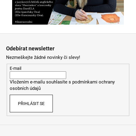
Z
á
Odebírat newsletter
p
Nezmeškejte žádné novinky či slevy!
a
t
E-mail
í
Vložením e-mailu souhlasíte s
podmínkami ochrany
osobních údajů
PŘIHLÁSIT SE