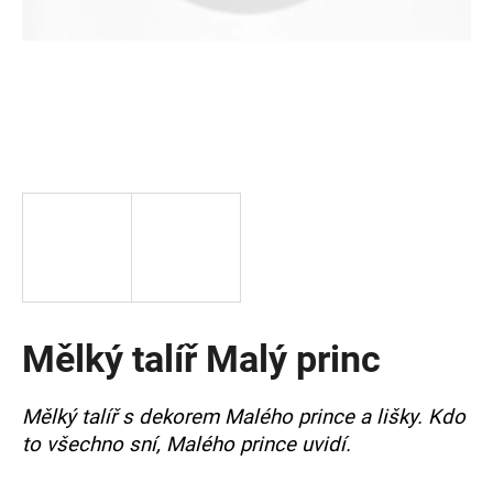
a
j
í
t
?
HLEDAT
Mělký talíř Malý princ
D
o
p
Mělký talíř s dekorem Malého prince a lišky. Kdo
o
to všechno sní, Malého prince uvidí.
r
u