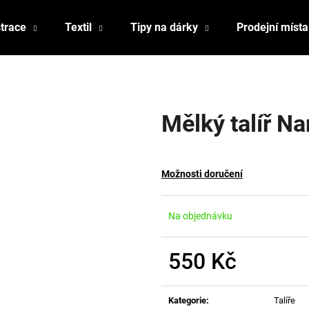
strace
Textil
Tipy na dárky
Prodejní místa
Co potřebujete najít?
Mělký talíř N
HLEDAT
Možnosti doručení
Doporučujeme
Na objednávku
550 Kč
Měrná
cena:
Kategorie
:
Talíře