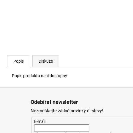
Popis
Diskuze
Popis produktu není dostupný
Z
á
Odebírat newsletter
p
Nezmeškejte žádné novinky či slevy!
a
t
E-mail
í