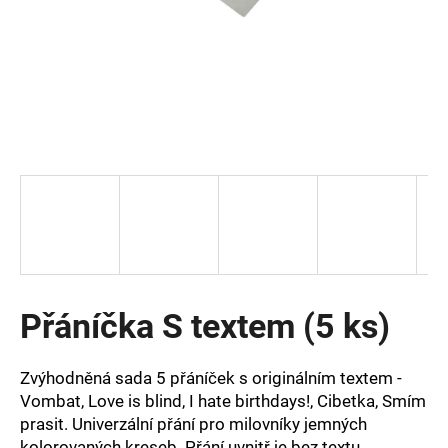
a
j
í
t
?
HLEDAT
Přáníčka S textem (5 ks)
D
o
p
Zvýhodněná sada 5 přáníček s originálním textem -
o
Vombat, Love is blind, I hate birthdays!, Cibetka, Smím
r
prasit. Univerzální přání pro milovníky jemných
u
kolorovaných kreseb. Přání uvnitř je bez textu,