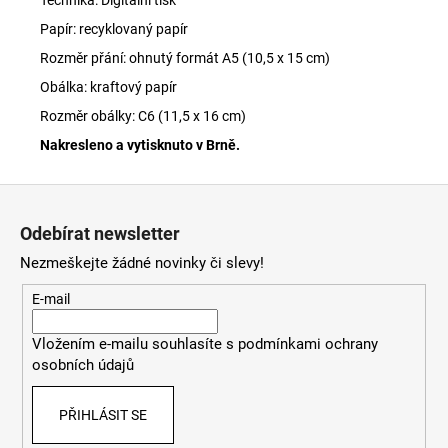
Technika: Digitální tisk
Papír: recyklovaný papír
Rozměr přání: ohnutý formát A5 (
10,5 x 15 cm)
Obálka: kraftový papír
Rozměr obálky:
C6 (11,5 x 16 cm)
Nakresleno a vytisknuto v Brně.
Z
á
Odebírat newsletter
p
Nezmeškejte žádné novinky či slevy!
a
t
E-mail
í
Vložením e-mailu souhlasíte s
podmínkami ochrany
osobních údajů
PŘIHLÁSIT SE