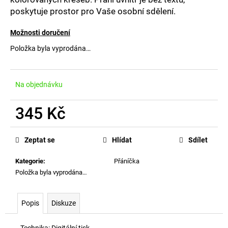
č
poskytuje prostor pro Vaše osobní sdělení.
u
j
Možnosti doručení
e
m
Položka byla vyprodána…
e
Na objednávku
345 Kč
Měrná
cena:
Zeptat se
Hlídat
Sdílet
Kategorie
:
Přáníčka
Položka byla vyprodána…
Popis
Diskuze