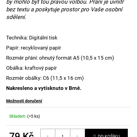
č
by mohlo být tou pravou volbou. Přání je uvnitř
u
bez textu a poskytuje prostor pro Vaše osobní
j
sdělení.
e
m
e
Technika: Digitální tisk
Papír: recyklovaný papír
Rozměr přání: ohnutý formát A5 (
10,5 x 15 cm)
Obálka: kraftový papír
Rozměr obálky:
C6 (11,5 x 16 cm)
Nakresleno a vytisknuto v Brně.
Možnosti doručení
Skladem
(>5 ks)
79 Kč
DO KOŠÍKU