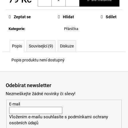
Měrná
cena:
Zeptat se
Hlídat
Sdílet
Kategorie
:
Přáníčka
Popis
Související (9)
Diskuze
Popis produktu není dostupný
Z
á
Odebírat newsletter
p
Nezmeškejte žádné novinky či slevy!
a
t
E-mail
í
Vložením e-mailu souhlasíte s
podmínkami ochrany
osobních údajů