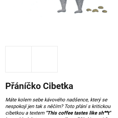
a
j
í
t
?
HLEDAT
Přáníčko Cibetka
D
o
p
Máte kolem sebe kávového nadšence, který se
o
nespokojí jen tak s něčím? Toto přání s kritickou
r
u
cibetkou a textem
"This coffee tastes like shᕯt"